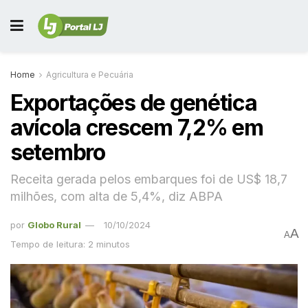
Home
Agricultura e Pecuária
Exportações de genética
avícola crescem 7,2% em
setembro
Receita gerada pelos embarques foi de US$ 18,7
milhões, com alta de 5,4%, diz ABPA
por
Globo Rural
10/10/2024
A
A
Tempo de leitura: 2 minutos