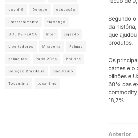
recuo de 0
covid19
Dengue
educação
Segundo o M
Entretenimento
flamengo
da históri
que ajudou
GOL DE PLACA
Inter
Lajeado
produtos.
Libertadores
Miracema
Palmas
palmeiras
Paris 2024
Política
Os princip
carnes e o
Seleção Brasileira
São Paulo
bilhões e U
60% das ex
Tocantinia
tocantins
commodity 
18,7%.
Anterior