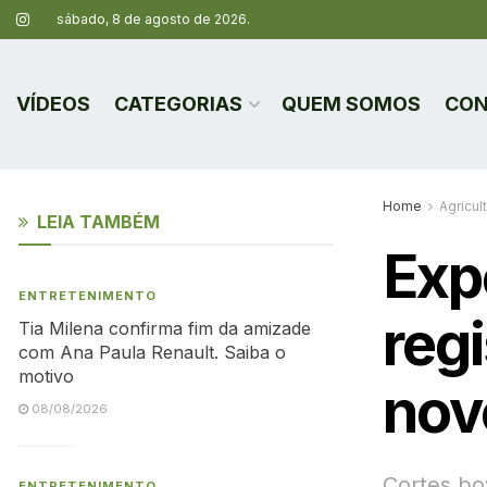
sábado, 8 de agosto de 2026.
VÍDEOS
CATEGORIAS
QUEM SOMOS
CON
Home
Agricul
LEIA TAMBÉM
Exp
ENTRETENIMENTO
reg
Tia Milena confirma fim da amizade
com Ana Paula Renault. Saiba o
motivo
nov
08/08/2026
Cortes bo
ENTRETENIMENTO