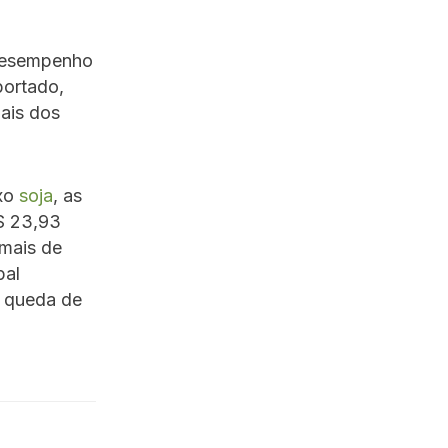
 desempenho
portado,
ais dos
exo
soja
, as
$ 23,93
 mais de
pal
 queda de