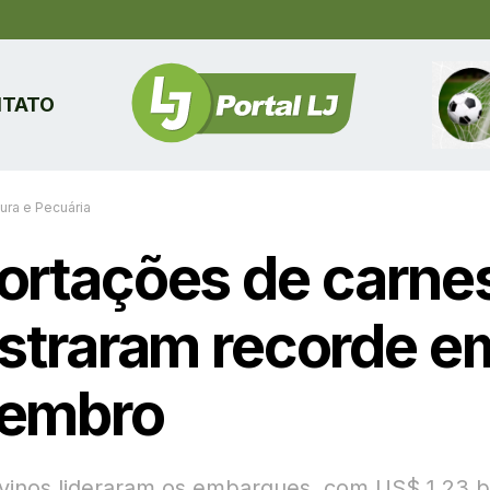
TATO
tura e Pecuária
ortações de carne
istraram recorde e
embro
vinos lideraram os embarques, com US$ 1,23 b