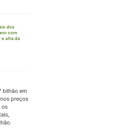
is dos
bem com
 e alta da
7 bilhão em
 nos preços
 os
ais,
lhão.