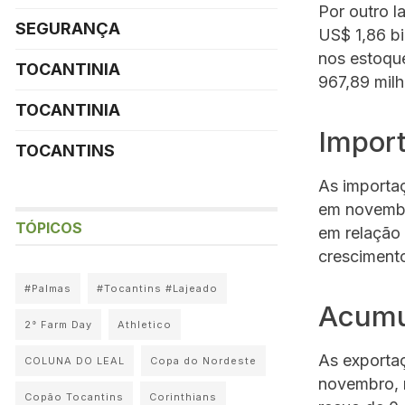
Por outro 
SEGURANÇA
US$ 1,86 b
nos estoqu
TOCANTINIA
967,89 mil
TOCANTINIA
Impor
TOCANTINS
As importa
em novembr
TÓPICOS
em relação 
crescimento
#Palmas
#Tocantins #Lajeado
Acumu
2° Farm Day
Athletico
As exporta
COLUNA DO LEAL
Copa do Nordeste
novembro, 
Copão Tocantins
Corinthians