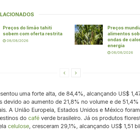
ELACIONADOS
Preços do limão tahiti
Preços mundia
sobem com oferta restrita
alimentos so
ondas de calor
08/08/2026
energia
08/08/2026
sentou uma forte alta, de 84,4%, alcançando US$ 1,4
s devido ao aumento de 21,8% no volume e de 51,4%
ais. A União Europeia, Estados Unidos e México foram
destinos do
café
verde brasileiro. Já os produtos florest
ela
celulose
, cresceram 29,1%, alcançando US$ 1,51 bi