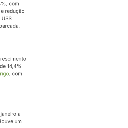
,3%, com
 e redução
o US$
barcada.
crescimento
 de 14,4%
trigo
, com
janeiro a
 Houve um