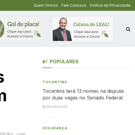
Quem Somos
Fale Conosco
Política de Privacidade
POPULARES
s
TOCANTINS
m
Tocantins terá 13 nomes na disputa
por duas vagas no Senado Federal
08/08/2026
SEGURANÇA
ilhão, um