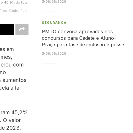
08/08/2026
do 48,9% do total
Foto: Globo Rural
SEGURANÇA
PMTO convoca aprovados nos
concursos para Cadete e Aluno-
Praça para fase de inclusão e posse
ões em
08/08/2026
 mês,
derou com
ano
m aumentos
ela alta
taram 45,2%
. O valor
de 2023.