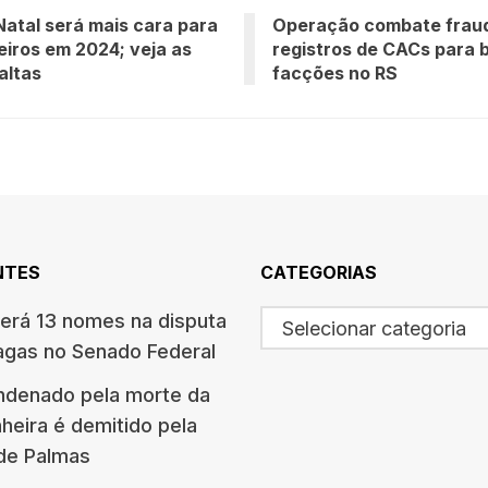
Natal será mais cara para
Operação combate frau
leiros em 2024; veja as
registros de CACs para b
altas
facções no RS
NTES
CATEGORIAS
terá 13 nomes na disputa
Selecionar categoria
agas no Senado Federal
ndenado pela morte da
eira é demitido pela
 de Palmas