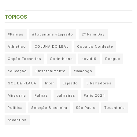
TÓPICOS
#Palmas
#Tocantins #Lajeado
2° Farm Day
Athletico
COLUNA DO LEAL
Copa do Nordeste
Copão Tocantins
Corinthians
covid19
Dengue
educação
Entretenimento
flamengo
GOL DE PLACA
Inter
Lajeado
Libertadores
Miracema
Palmas
palmeiras
Paris 2024
Política
Seleção Brasileira
São Paulo
Tocantinia
tocantins