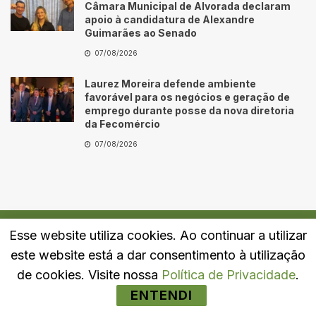
Câmara Municipal de Alvorada declaram
apoio à candidatura de Alexandre
Guimarães ao Senado
07/08/2026
Laurez Moreira defende ambiente
favorável para os negócios e geração de
emprego durante posse da nova diretoria
da Fecomércio
07/08/2026
Esse website utiliza cookies. Ao continuar a utilizar
Quem Somos
Fale Conosco
Política de Privacidade
este website está a dar consentimento à utilização
© 2024
Portal LJ
- Todos os direitos reservados.
de cookies. Visite nossa
Política de Privacidade
.
ENTENDI