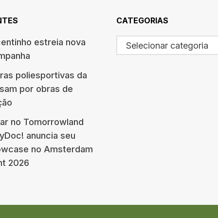
NTES
CATEGORIAS
centinho estreia nova
Selecionar categoria
ampanha
ras poliesportivas da
ssam por obras de
ção
ar no Tomorrowland
eyDoc! anuncia seu
howcase no Amsterdam
nt 2026