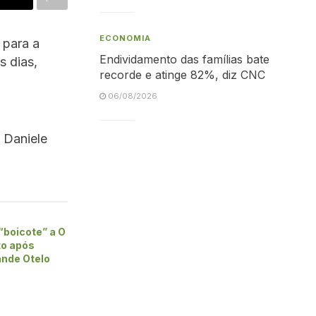
ECONOMIA
 para a
Endividamento das famílias bate
s dias,
recorde e atinge 82%, diz CNC
06/08/2026
 Daniele
“boicote” a O
to após
nde Otelo