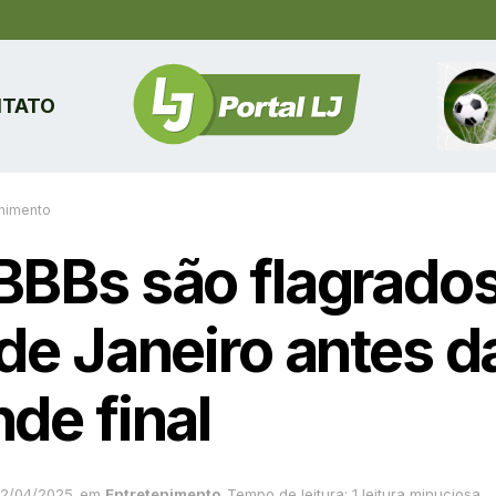
TATO
enimento
BBBs são flagrado
 de Janeiro antes d
de final
2/04/2025
em
Entretenimento
Tempo de leitura: 1 leitura minuciosa