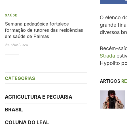
SAÚDE
O elenco do
Semana pedagógica fortalece
grande fina
formação de tutores das residências
diversos br
em saúde de Palmas
06/08/2026
Recém-saí
Strada
esti
Hypolito po
CATEGORIAS
ARTIGOS
R
AGRICULTURA E PECUÁRIA
BRASIL
COLUNA DO LEAL