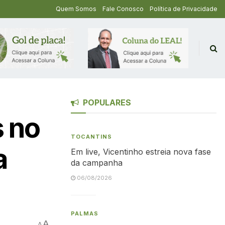
Quem Somos
Fale Conosco
Política de Privacidade
POPULARES
s no
TOCANTINS
a
Em live, Vicentinho estreia nova fase
da campanha
06/08/2026
PALMAS
A
A