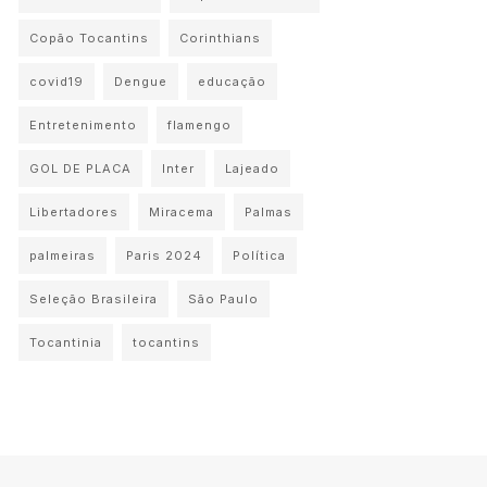
Copão Tocantins
Corinthians
covid19
Dengue
educação
Entretenimento
flamengo
GOL DE PLACA
Inter
Lajeado
Libertadores
Miracema
Palmas
palmeiras
Paris 2024
Política
Seleção Brasileira
São Paulo
Tocantinia
tocantins