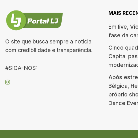
MAIS RECE
Em live, Vi
fase da c
O site que busca sempre a notícia
Cinco quad
com credibilidade e transparência.
Capital pa
moderniza
#SIGA-NOS:
Após estre
Bélgica, H
próprio s
Dance Eve