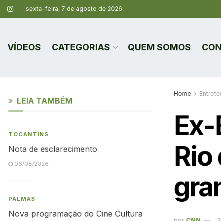
sexta-feira, 7 de agosto de 2026.
VÍDEOS
CATEGORIAS
QUEM SOMOS
CON
Home
Entret
LEIA TAMBÉM
Ex-
TOCANTINS
Rio
Nota de esclarecimento
06/08/2026
gran
PALMAS
Nova programação do Cine Cultura
por
CNN
2