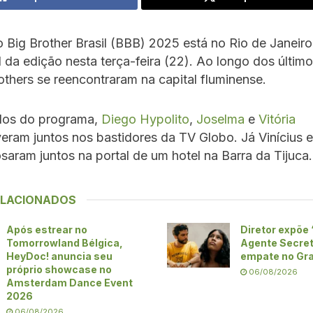
 Big Brother Brasil (BBB) 2025 está no Rio de Janeiro
l da edição nesta terça-feira (22). Ao longo dos último
others se reencontraram na capital fluminense.
dos do programa,
Diego Hypolito
,
Joselma
e
Vitória
veram juntos nos bastidores da TV Globo. Já Vinícius e
saram juntos na portal de um hotel na Barra da Tijuca.
ELACIONADOS
Após estrear no
Diretor expõe 
Tomorrowland Bélgica,
Agente Secre
HeyDoc! anuncia seu
empate no Gra
próprio showcase no
06/08/2026
Amsterdam Dance Event
2026
06/08/2026