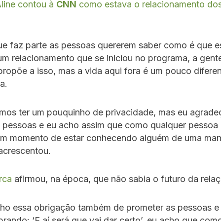
line contou à
CNN
como estava o relacionamento dos
e faz parte as pessoas quererem saber como é que es
um relacionamento que se iniciou no programa, a gent
propõe a isso, mas a vida aqui fora é um pouco diferent
a.
mos ter um pouquinho de privacidade, mas eu agrade
s pessoas e eu acho assim que como qualquer pessoa 
um momento de estar conhecendo alguém de uma man
acrescentou.
rca
afirmou, na época, que não sabia o futuro da relaç
nho essa obrigação também de prometer as pessoas e
ando: ‘E aí será que vai dar certo’, eu acho que com