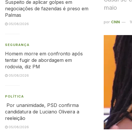
Suspeito de aplicar golpes em
maio
negociações de fazendas é preso em
Palmas
por
CNN
1
05/08/2026
SEGURANÇA
Homem morre em confronto após
tentar fugir de abordagem em
rodovia, diz PM
05/08/2026
POLÍTICA
Por unanimidade, PSD confirma
candidatura de Luciano Oliveira a
reeleição
05/08/2026