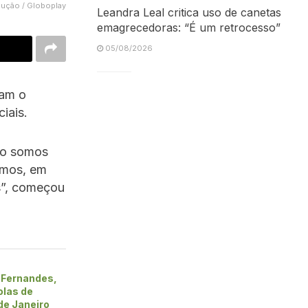
dução / Globoplay
Leandra Leal critica uso de canetas
emagrecedoras: “É um retrocesso”
05/08/2026
ram o
iais.
ão somos
emos, em
s”, começou
 Fernandes,
olas de
de Janeiro