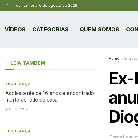
quinta-feira, 6 de agosto de 2026.
VÍDEOS
CATEGORIAS
QUEM SOMOS
CON
Home
Entret
LEIA TAMBÉM
Ex-
SEGURANÇA
anu
Adolescente de 16 anos é encontrado
morto ao lado de casa
Dio
05/08/2026
SEGURANÇA
Casal se c