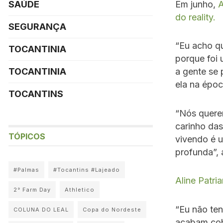
Em junho,
A
SAÚDE
do reality.
SEGURANÇA
“Eu acho qu
TOCANTINIA
porque foi 
TOCANTINIA
a gente se 
ela na époc
TOCANTINS
“Nós quere
carinho da
TÓPICOS
vivendo é 
profunda”, 
#Palmas
#Tocantins #Lajeado
Aline Patria
2° Farm Day
Athletico
“Eu não te
COLUNA DO LEAL
Copa do Nordeste
acabam cobr