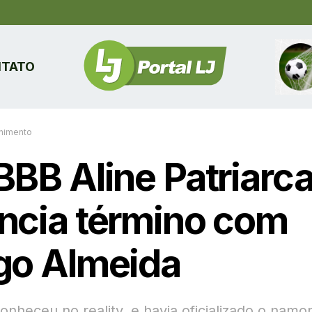
TATO
enimento
BBB Aline Patriarc
ncia término com
go Almeida
onheceu no reality, e havia oficializado o nam