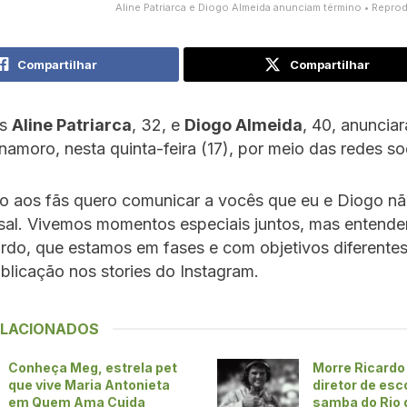
Aline Patriarca e Diogo Almeida anunciam término • Repro
Compartilhar
Compartilhar
’s
Aline Patriarca
, 32, e
Diogo Almeida
, 40, anuncia
namoro, nesta quinta-feira (17), por meio das redes soc
to aos fãs quero comunicar a vocês que eu e Diogo n
sal. Vivemos momentos especiais juntos, mas entend
do, que estamos em fases e com objetivos diferente
blicação nos stories do Instagram.
ELACIONADOS
Conheça Meg, estrela pet
Morre Ricardo
que vive Maria Antonieta
diretor de esc
em Quem Ama Cuida
samba do Rio 