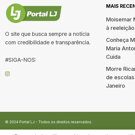
MAIS RECE
Moisemar M
à reeleiçã
O site que busca sempre a notícia
Conheça Me
com credibilidade e transparência.
Maria Ant
Cuida
#SIGA-NOS:
Morre Rica
de escolas
Janeiro
© 2024
Portal LJ
- Todos os direitos reservados.