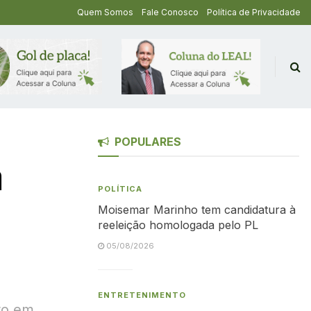
Quem Somos
Fale Conosco
Política de Privacidade
POPULARES
a
POLÍTICA
Moisemar Marinho tem candidatura à
reeleição homologada pelo PL
05/08/2026
ENTRETENIMENTO
oro em