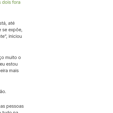
 dois fora
tá, até
e se expõe,
e”, iniciou
ço muito o
eu estou
eira mais
ão.
 as pessoas
o tudo na