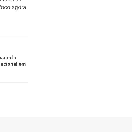
 foco agora
esabafa
tacional em