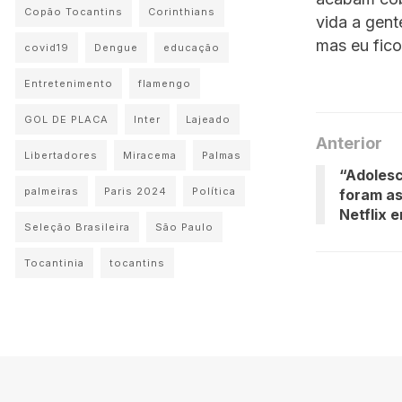
Copão Tocantins
Corinthians
vida a gent
mas eu fico 
covid19
Dengue
educação
Entretenimento
flamengo
GOL DE PLACA
Inter
Lajeado
Anterior
Libertadores
Miracema
Palmas
“Adolesc
palmeiras
Paris 2024
Política
foram as
Netflix 
Seleção Brasileira
São Paulo
Tocantinia
tocantins