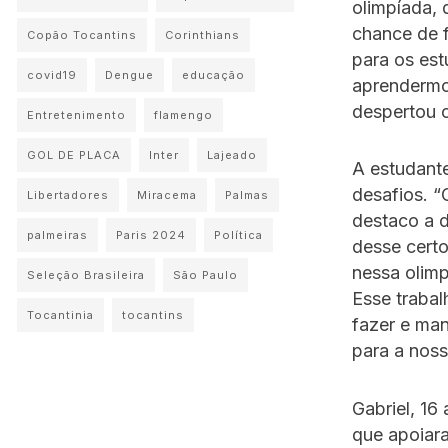
olimpíada,
chance de 
Copão Tocantins
Corinthians
para os est
covid19
Dengue
educação
aprendermos
despertou 
Entretenimento
flamengo
GOL DE PLACA
Inter
Lajeado
A estudant
desafios. “
Libertadores
Miracema
Palmas
destaco a 
palmeiras
Paris 2024
Política
desse certo
nessa olimp
Seleção Brasileira
São Paulo
Esse traba
Tocantinia
tocantins
fazer e man
para a nossa
Gabriel, 16
que apoiara