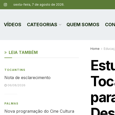
sexta-feira, 7 de agosto de 2026.
VÍDEOS
CATEGORIAS
QUEM SOMOS
CON
Home
Educaç
LEIA TAMBÉM
Est
TOCANTINS
Toc
Nota de esclarecimento
06/08/2026
para
PALMAS
Des
Nova programação do Cine Cultura