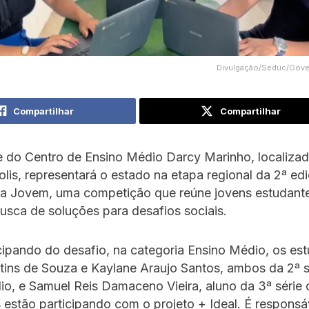
Divulgação/Seduc/Gove
Compartilhar
Compartilhar
 do Centro de Ensino Médio Darcy Marinho, localiza
lis, representará o estado na etapa regional da 2ª ed
ga Jovem, uma competição que reúne jovens estudant
usca de soluções para desafios sociais.
cipando do desafio, na categoria Ensino Médio, os es
tins de Souza e Kaylane Araujo Santos, ambos da 2ª s
o, e Samuel Reis Damaceno Vieira, aluno da 3ª série 
 estão participando com o projeto + Ideal. É responsá