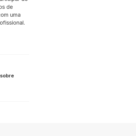
los de
 com uma
fissional.
 sobre