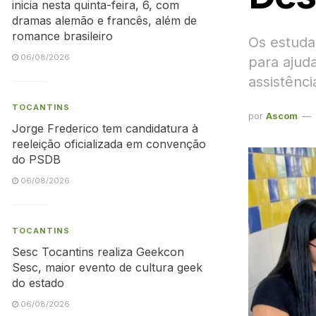
inicia nesta quinta-feira, 6, com
dramas alemão e francês, além de
romance brasileiro
Os estuda
06/08/2026
para ajud
assistênci
TOCANTINS
por
Ascom
Jorge Frederico tem candidatura à
reeleição oficializada em convenção
do PSDB
06/08/2026
TOCANTINS
Sesc Tocantins realiza Geekcon
Sesc, maior evento de cultura geek
do estado
06/08/2026