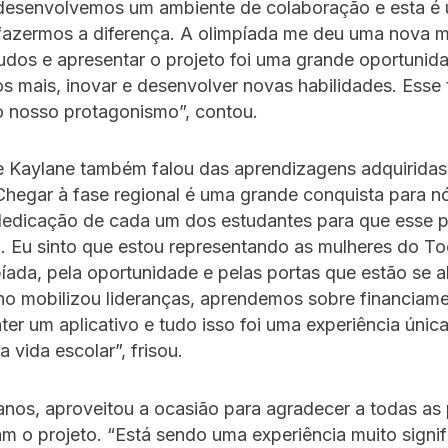
 desenvolvemos um ambiente de colaboração e esta é
fazermos a diferença. A olimpíada me deu uma nova 
udos e apresentar o projeto foi uma grande oportunid
 mais, inovar e desenvolver novas habilidades. Esse 
o nosso protagonismo”, contou.
e Kaylane também falou das aprendizagens adquirida
Chegar à fase regional é uma grande conquista para n
dedicação de cada um dos estudantes para que esse p
. Eu sinto que estou representando as mulheres do To
íada, pela oportunidade e pelas portas que estão se a
lho mobilizou lideranças, aprendemos sobre financiam
ter um aplicativo e tudo isso foi uma experiência únic
 vida escolar”, frisou.
 anos, aproveitou a ocasião para agradecer a todas as
m o projeto. “Está sendo uma experiência muito signifi