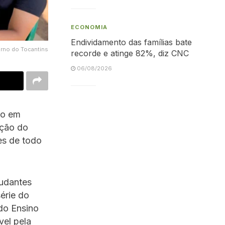
ECONOMIA
Endividamento das famílias bate
rno do Tocantins
recorde e atinge 82%, diz CNC
06/08/2026
do em
ição do
es de todo
tudantes
érie do
do Ensino
vel pela