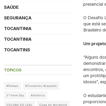
presencial 
SAÚDE
O Desafio 
SEGURANÇA
que está se
TOCANTINIA
Brasileiro 
TOCANTINIA
Um projeto
TOCANTINS
“Alguns dos
demonstrara
encontros,
TÓPICOS
um protótip
idosos”, ex
#Palmas
#Tocantins #Lajeado
O estudante
2° Farm Day
Athletico
proporcion
COLUNA DO LEAL
Copa do Nordeste