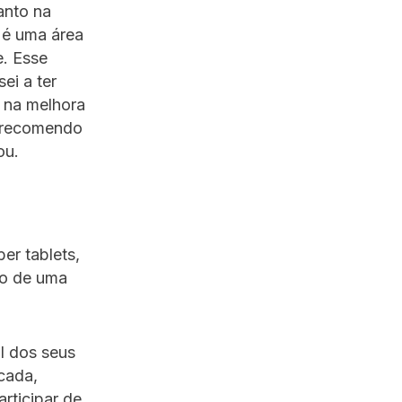
anto na
 é uma área
e. Esse
ei a ter
 na melhora
u recomendo
ou.
er tablets,
ão de uma
al dos seus
icada,
rticipar de