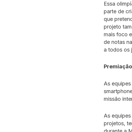
Essa olimpí
parte de cr
que pretend
projeto tam
mais foco 
de notas na
a todos os 
Premiação
As equipes 
smartphone,
missão inte
As equipes 
projetos, t
durante a M