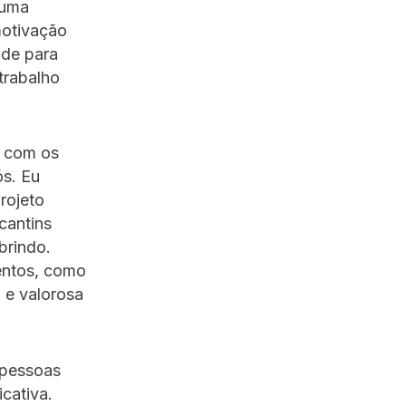
 uma
motivação
ade para
trabalho
s com os
ós. Eu
rojeto
cantins
brindo.
entos, como
a e valorosa
 pessoas
cativa.