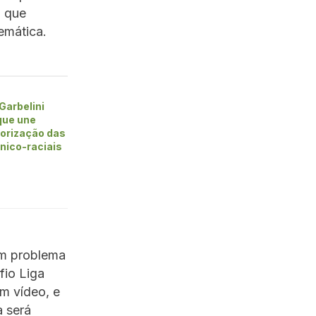
, que
emática.
Garbelini
que une
alorização das
nico-raciais
um problema
fio Liga
um vídeo, e
a será