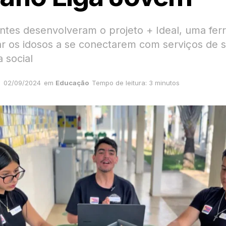
ntes desenvolveram o projeto + Ideal, uma fe
ar os idosos a se conectarem com serviços de 
a social
02/09/2024
em
Educação
Tempo de leitura: 3 minutos