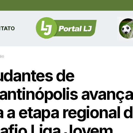
TATO
ão
udantes de
antinópolis avanç
 a etapa regional 
afio Liga Jovem