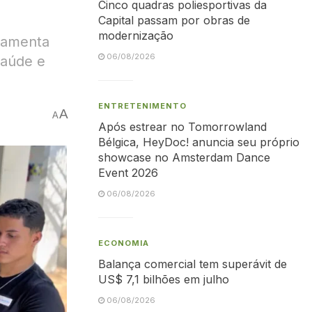
Cinco quadras poliesportivas da
Capital passam por obras de
modernização
rramenta
06/08/2026
saúde e
ENTRETENIMENTO
A
A
Após estrear no Tomorrowland
Bélgica, HeyDoc! anuncia seu próprio
showcase no Amsterdam Dance
Event 2026
06/08/2026
ECONOMIA
Balança comercial tem superávit de
US$ 7,1 bilhões em julho
06/08/2026