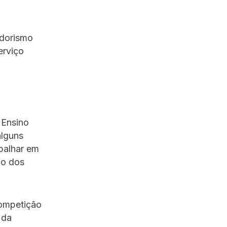
edorismo
erviço
 Ensino
alguns
balhar em
io dos
competição
 da