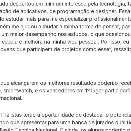
ada despertou em mim um interesse pela tecnologia, t
iação de aplicativos, de programação e designer. Essa
o estudar mais para me especializar profissionalment
bém me ajudou a mudar a minha forma de pensar, pass
e um maior desempenho nos estudos, o que ocasionou
 escola e melhora na minha vida pessoal. Por isso, e
jovens que participem de projetos como esse”, ressalt
que alcançarem os melhores resultados poderão receb
 smartwatch, e os vencedores em 1º lugar participar
rnacional.
finalistas terão a oportunidade de destacar o potenci
endo que apresentar para uma banc
a de jurados qualif
issão Técnica Nacional. E ainda, os alunos poderão pa