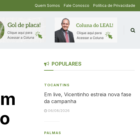
Quem Somos
Fale Conosco
Política de Privacidade
POPULARES
TOCANTINS
am
Em live, Vicentinho estreia nova fase
da campanha
do
06/08/2026
PALMAS