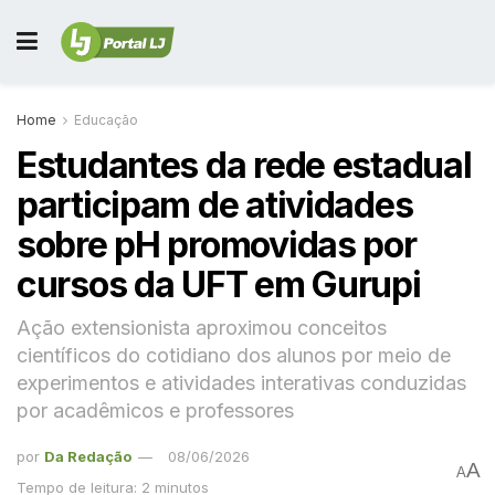
Home
Educação
Estudantes da rede estadual
participam de atividades
sobre pH promovidas por
cursos da UFT em Gurupi
Ação extensionista aproximou conceitos
científicos do cotidiano dos alunos por meio de
experimentos e atividades interativas conduzidas
por acadêmicos e professores
por
Da Redação
08/06/2026
A
A
Tempo de leitura: 2 minutos