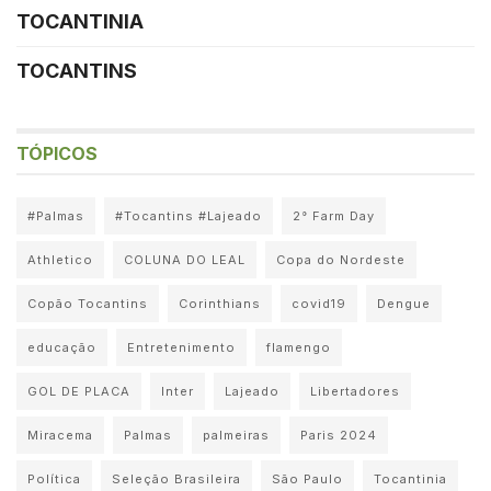
TOCANTINIA
TOCANTINS
TÓPICOS
#Palmas
#Tocantins #Lajeado
2° Farm Day
Athletico
COLUNA DO LEAL
Copa do Nordeste
Copão Tocantins
Corinthians
covid19
Dengue
educação
Entretenimento
flamengo
GOL DE PLACA
Inter
Lajeado
Libertadores
Miracema
Palmas
palmeiras
Paris 2024
Política
Seleção Brasileira
São Paulo
Tocantinia