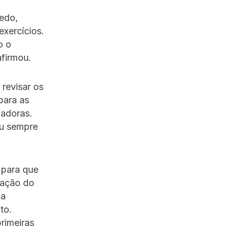
edo,
exercícios.
o o
afirmou.
revisar os
para as
iadoras.
ou sempre
 para que
iação do
da
to.
rimeiras