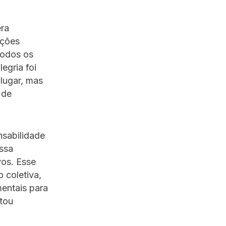
era
oções
Todos os
egria foi
lugar, mas
 de
nsabilidade
ssa
vos. Esse
 coletiva,
entais para
tou