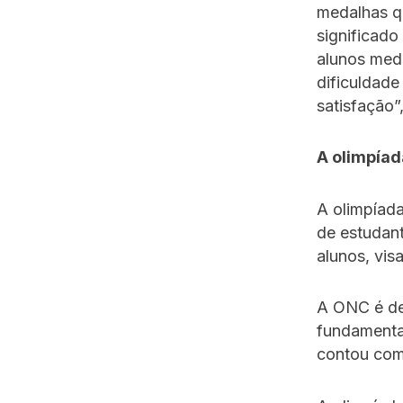
medalhas q
significado
alunos med
dificuldade
satisfação”
A olimpía
A olimpíada
de estudant
alunos, vi
A ONC é de
fundamental
contou com