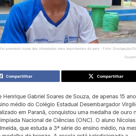
foi premiado numa das olimpíadas mais importantes do país - Foto: Divulgação
Tocant
Compartilhar
Compartilhar
 Henrique Gabriel Soares de Souza, de apenas 15 anos
sino médio do Colégio Estadual Desembargador Virgil
calizado em Paranã, conquistou uma medalha de ouro 
limpíada Nacional de Ciências (ONC). O aluno Nícola
meida, que estuda a 3ª série do ensino médio, na me
 medalha de bronze. A escola está jurisdicionada a