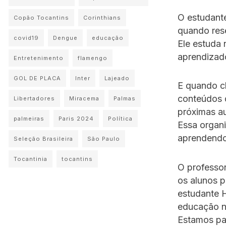
O estudant
Copão Tocantins
Corinthians
quando rese
covid19
Dengue
educação
Ele estuda 
aprendizado
Entretenimento
flamengo
GOL DE PLACA
Inter
Lajeado
E quando ch
conteúdos 
Libertadores
Miracema
Palmas
próximas au
palmeiras
Paris 2024
Política
Essa organi
aprendendo 
Seleção Brasileira
São Paulo
Tocantinia
tocantins
O professor
os alunos p
estudante H
educação na
Estamos pa