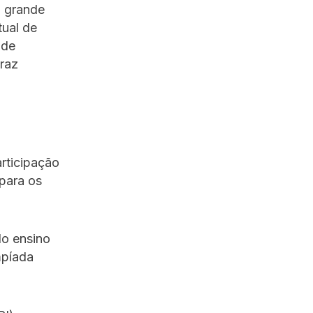
 grande
tual de
 de
traz
articipação
 para os
do ensino
mpíada