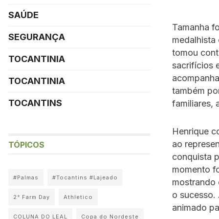
SAÚDE
Tamanha fo
SEGURANÇA
medalhista 
tomou conta
TOCANTINIA
sacrifícios
acompanhada
TOCANTINIA
também por
TOCANTINS
familiares,
Henrique c
ao represe
TÓPICOS
conquista p
momento foi
#Palmas
#Tocantins #Lajeado
mostrando 
o sucesso.
2° Farm Day
Athletico
animado par
COLUNA DO LEAL
Copa do Nordeste