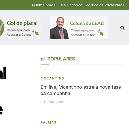
Quem Somos
Fale Conosco
Política de Privacidade
POPULARES
l
TOCANTINS
Em live, Vicentinho estreia nova fase
da campanha
e
06/08/2026
PALMAS