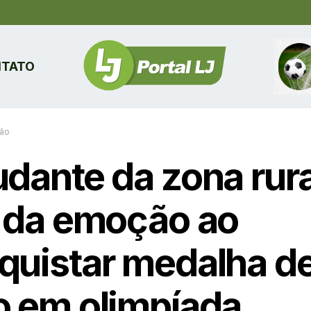
TATO
ão
udante da zona rura
a da emoção ao
quistar medalha d
o em olimpíada