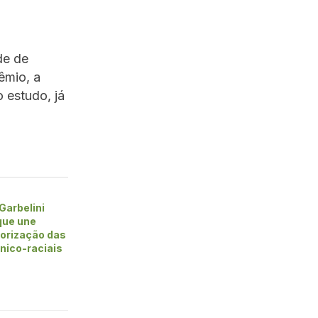
de de
êmio, a
 estudo, já
Garbelini
que une
alorização das
nico-raciais