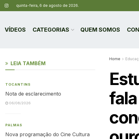
quinta-feira, 6 de agosto de 2026.
VÍDEOS
CATEGORIAS
QUEM SOMOS
CON
Home
Educaç
LEIA TAMBÉM
Est
TOCANTINS
fal
Nota de esclarecimento
06/08/2026
con
PALMAS
our
Nova programação do Cine Cultura