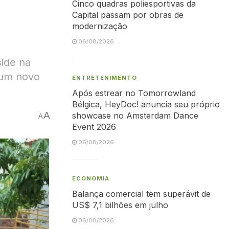
Cinco quadras poliesportivas da
Capital passam por obras de
modernização
06/08/2026
side na
 um novo
ENTRETENIMENTO
Após estrear no Tomorrowland
Bélgica, HeyDoc! anuncia seu próprio
A
showcase no Amsterdam Dance
A
Event 2026
06/08/2026
ECONOMIA
Balança comercial tem superávit de
US$ 7,1 bilhões em julho
06/08/2026