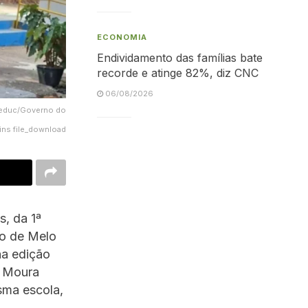
ECONOMIA
Endividamento das famílias bate
recorde e atinge 82%, diz CNC
06/08/2026
/Seduc/Governo do
ins file_download
, da 1ª
io de Melo
na edição
s Moura
sma escola,