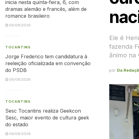
inicia nesta quinta-feira, 6, com
dramas alemão e francês, além de
nac
romance brasileiro
06/08/2026
Ele é Hen
fazenda F
TOCANTINS
ânimo na 
Jorge Frederico tem candidatura à
reeleição oficializada em convenção
do PSDB
por
Da Redaç
06/08/2026
TOCANTINS
Sesc Tocantins realiza Geekcon
Sesc, maior evento de cultura geek
do estado
06/08/2026