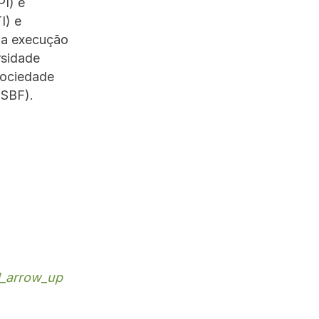
PI) e
I) e
E a execução
rsidade
Sociedade
 (SBF).
_arrow_up