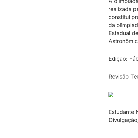
A olimpíada
realizada p
constitui p
da olimpíad
Estadual de
Astronômica
Edição: Fá
Revisão Tex
Estudante 
Divulgação