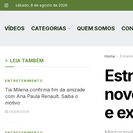
sábado, 8 de agosto de 2026.
VÍDEOS
CATEGORIAS
QUEM SOMOS
CON
Home
Entret
LEIA TAMBÉM
Estr
ENTRETENIMENTO
nov
Tia Milena confirma fim da amizade
com Ana Paula Renault. Saiba o
motivo
e e
08/08/2026
Misturand
ENTRETENIMENTO