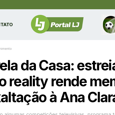
TATO
enimento
ela da Casa: estrei
o reality rende m
xaltação à Ana Clar
o algumas competições televisivas, programa t