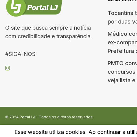
Tocantins 
por duas v
O site que busca sempre a notícia
Médico co
com credibilidade e transparência.
ex-companh
Prefeitura
#SIGA-NOS:
PMTO conv
concursos d
veja lista 
© 2024
Portal LJ
- Todos os direitos reservados.
Esse website utiliza cookies. Ao continuar a util