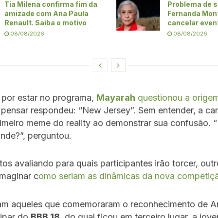
Tia Milena confirma fim da
Problema de s
amizade com Ana Paula
Fernanda Mon
Renault. Saiba o motivo
cancelar even
08/08/2026
08/08/2026
por estar no programa,
Mayarah
questionou a orige
 pensar respondeu: “New Jersey”. Sem entender, a ca
rimeiro meme do reality ao demonstrar sua confusão. 
nde?”, perguntou.
os avaliando para quais participantes irão torcer, out
maginar c
omo seriam as dinâmicas da nova competiçã
ram aqueles que comemoraram o reconhecimento de An
cipar do
BBB 18
, do qual ficou em terceiro lugar, a jov