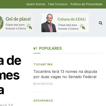
Quem Somos
Fale Conosco
Política de Privacidade
POPULARES
a de
TOCANTINS
emes
Tocantins terá 13 nomes na disputa
por duas vagas no Senado Federal
a
08/08/2026
SEGURANÇA
erá 14