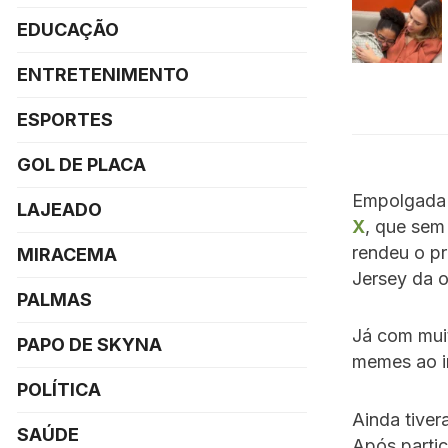
EDUCAÇÃO
ENTRETENIMENTO
ESPORTES
GOL DE PLACA
Empolgada 
LAJEADO
X
, que sem
rendeu o p
MIRACEMA
Jersey da o
PALMAS
Já com muit
PAPO DE SKYNA
memes ao i
POLÍTICA
Ainda tive
SAÚDE
Após parti