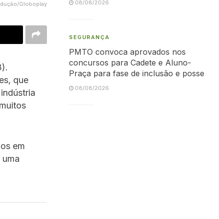
08/08/2026
rodução/Globoplay
SEGURANÇA
PMTO convoca aprovados nos
concursos para Cadete e Aluno-
).
Praça para fase de inclusão e posse
es, que
08/08/2026
indústria
 muitos
dos em
u uma