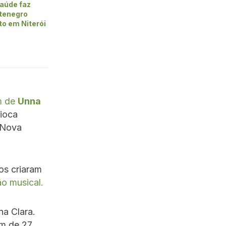
aúde faz
tenegro
to em Niterói
m de
Unna
rioca
“Nova
ros criaram
o musical.
a Clara.
em de 27