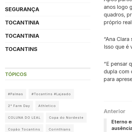
anos logo 
SEGURANÇA
quadros, p
próprio rea
TOCANTINIA
TOCANTINIA
“Ana Clara 
Isso que é 
TOCANTINS
“E pensar 
dupla com o
TÓPICOS
para aprese
#Palmas
#Tocantins #Lajeado
2° Farm Day
Athletico
Anterior
COLUNA DO LEAL
Copa do Nordeste
Eterno 
ausência
Copão Tocantins
Corinthians