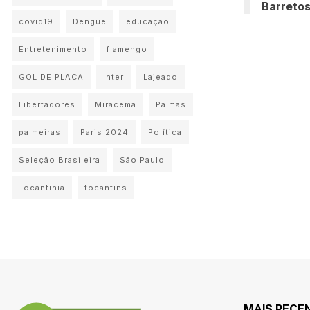
Barreto
covid19
Dengue
educação
Entretenimento
flamengo
GOL DE PLACA
Inter
Lajeado
Libertadores
Miracema
Palmas
palmeiras
Paris 2024
Política
Seleção Brasileira
São Paulo
Tocantinia
tocantins
MAIS RECE