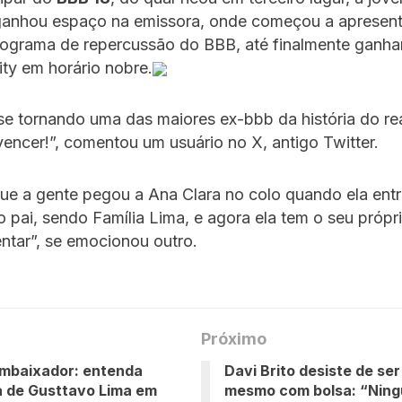
ganhou espaço na emissora, onde começou a apresent
rograma de repercussão do BBB, até finalmente ganha
lity em horário nobre.
se tornando uma das maiores ex-bbb da história do rea
vencer!”, comentou um usuário no X, antigo Twitter.
que a gente pegou a Ana Clara no colo quando ela ent
 pai, sendo Família Lima, e agora ela tem o seu próp
ntar”, se emocionou outro.
Próximo
embaixador: entenda
Davi Brito desiste de se
 de Gusttavo Lima em
mesmo com bolsa: “Nin