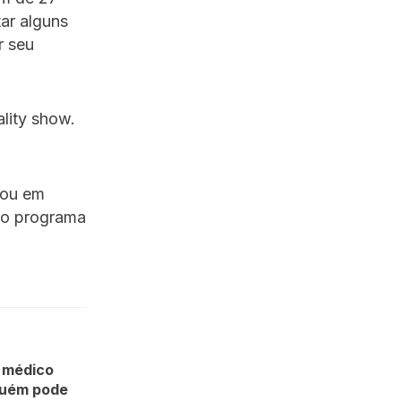
ar alguns
r seu
lity show.
rou em
rio programa
r médico
guém pode