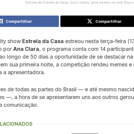
Estreia de Estrela da Casa, novo reality, gera memes na web Rep
Compartilhar
Compartilhar
lity show
Estrela da Casa
estreou nesta terça-feira (13
o por
Ana Clara
, o programa conta com 14 participant
ao longo de 50 dias a oportunidade de se destacar na 
 em sua primeira noite, a competição rendeu memes e
a a apresentadora.
es de todas as partes do Brasil — e até mesmo nasci
es —, a hora de se apresentarem uns aos outros gero
a comunicação.
ELACIONADOS