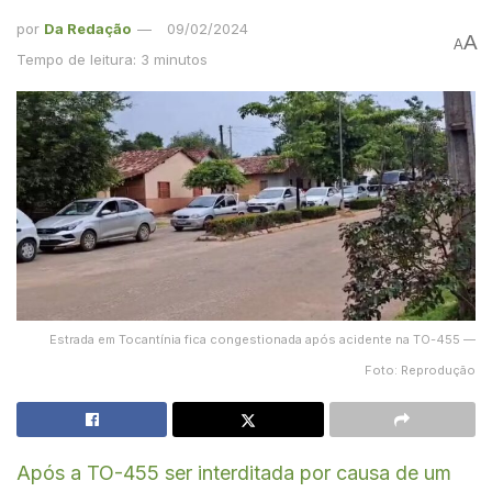
por
Da Redação
09/02/2024
A
A
Tempo de leitura: 3 minutos
Estrada em Tocantínia fica congestionada após acidente na TO-455 —
Foto: Reprodução
Após a TO-455 ser interditada por causa de um