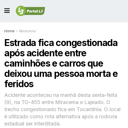
Home
Miracema
Estrada fica congestionada
após acidente entre
caminhões e carros que
deixou uma pessoa morta e
feridos
Acidente aconteceu na manhã desta sexta-feita
(9), na TO-455 entre Miracema e Lajeado. O
trecho congestionado fica em Tocantínia. O local
é utilizado como rota alternativa após a rodovia
estadual ser interditada.