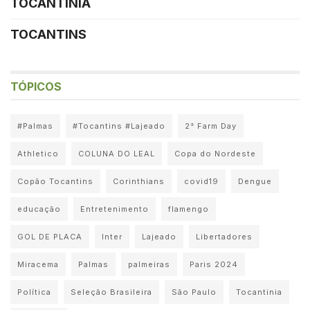
TOCANTINIA
TOCANTINS
TÓPICOS
#Palmas
#Tocantins #Lajeado
2° Farm Day
Athletico
COLUNA DO LEAL
Copa do Nordeste
Copão Tocantins
Corinthians
covid19
Dengue
educação
Entretenimento
flamengo
GOL DE PLACA
Inter
Lajeado
Libertadores
Miracema
Palmas
palmeiras
Paris 2024
Política
Seleção Brasileira
São Paulo
Tocantinia