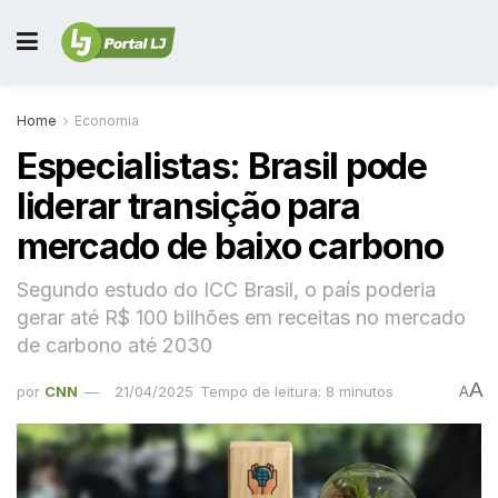
Home
Economia
Especialistas: Brasil pode
liderar transição para
mercado de baixo carbono
Segundo estudo do ICC Brasil, o país poderia
gerar até R$ 100 bilhões em receitas no mercado
de carbono até 2030
A
por
CNN
21/04/2025
Tempo de leitura: 8 minutos
A