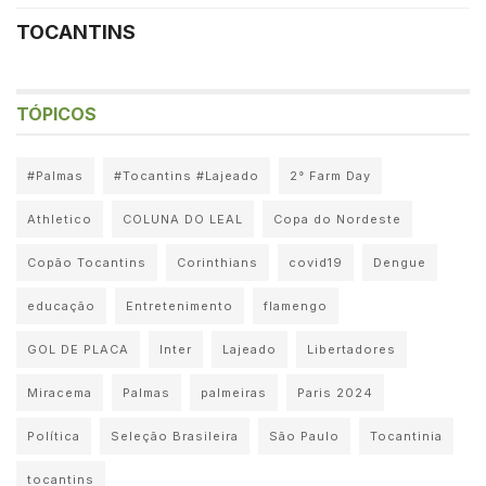
TOCANTINS
TÓPICOS
#Palmas
#Tocantins #Lajeado
2° Farm Day
Athletico
COLUNA DO LEAL
Copa do Nordeste
Copão Tocantins
Corinthians
covid19
Dengue
educação
Entretenimento
flamengo
GOL DE PLACA
Inter
Lajeado
Libertadores
Miracema
Palmas
palmeiras
Paris 2024
Política
Seleção Brasileira
São Paulo
Tocantinia
tocantins