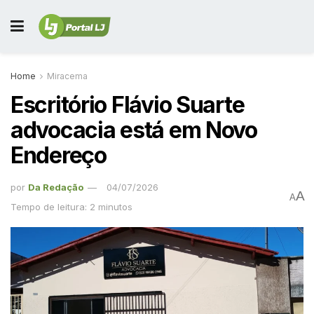
Home
Miracema
Escritório Flávio Suarte
advocacia está em Novo
Endereço
por
Da Redação
04/07/2026
A
A
Tempo de leitura: 2 minutos