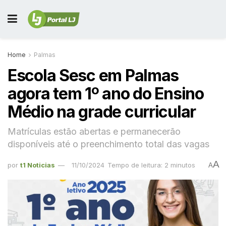
Home
Palmas
Escola Sesc em Palmas
agora tem 1º ano do Ensino
Médio na grade curricular
Matrículas estão abertas e permanecerão
disponíveis até o preenchimento total das vagas
A
por
t1 Noticias
11/10/2024
Tempo de leitura: 2 minutos
A