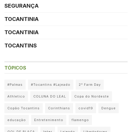
SEGURANÇA
TOCANTINIA
TOCANTINIA
TOCANTINS
TÓPICOS
#Palmas
#Tocantins #Lajeado
2° Farm Day
Athletico
COLUNA DO LEAL
Copa do Nordeste
Copão Tocantins
Corinthians
covid19
Dengue
educação
Entretenimento
flamengo
GOL DE PLACA
Inter
Lajeado
Libertadores