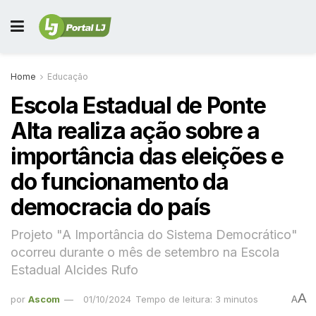
Home
Educação
Escola Estadual de Ponte
Alta realiza ação sobre a
importância das eleições e
do funcionamento da
democracia do país
Projeto "A Importância do Sistema Democrático"
ocorreu durante o mês de setembro na Escola
Estadual Alcides Rufo
A
por
Ascom
01/10/2024
Tempo de leitura: 3 minutos
A