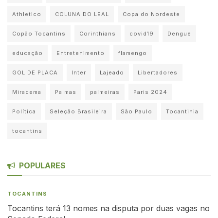
Athletico
COLUNA DO LEAL
Copa do Nordeste
Copão Tocantins
Corinthians
covid19
Dengue
educação
Entretenimento
flamengo
GOL DE PLACA
Inter
Lajeado
Libertadores
Miracema
Palmas
palmeiras
Paris 2024
Política
Seleção Brasileira
São Paulo
Tocantinia
tocantins
POPULARES
TOCANTINS
Tocantins terá 13 nomes na disputa por duas vagas no