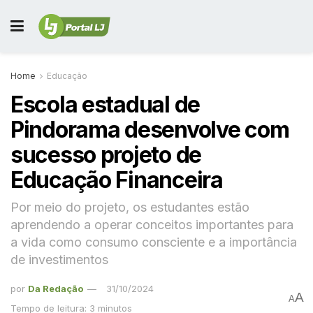
Home
Educação
Escola estadual de
Pindorama desenvolve com
sucesso projeto de
Educação Financeira
Por meio do projeto, os estudantes estão
aprendendo a operar conceitos importantes para
a vida como consumo consciente e a importância
de investimentos
por
Da Redação
31/10/2024
A
A
Tempo de leitura: 3 minutos