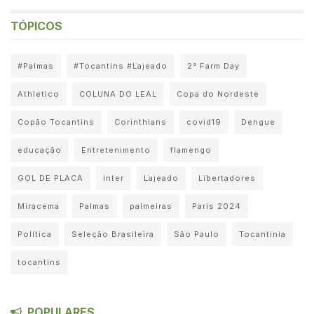
TÓPICOS
#Palmas
#Tocantins #Lajeado
2° Farm Day
Athletico
COLUNA DO LEAL
Copa do Nordeste
Copão Tocantins
Corinthians
covid19
Dengue
educação
Entretenimento
flamengo
GOL DE PLACA
Inter
Lajeado
Libertadores
Miracema
Palmas
palmeiras
Paris 2024
Política
Seleção Brasileira
São Paulo
Tocantinia
tocantins
POPULARES