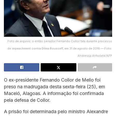
Foto de arquivo: o então senador Fernando Collor fala durante processo
de impeachment contra Dilma Rousseff, em 31 de agosto de 2016 — Foto:
Andressa Anholete/AFP
O ex-presidente Fernando Collor de Mello foi
preso na madrugada desta sexta-feira (25), em
Maceió, Alagoas. A informação foi confirmada
pela defesa de Collor.
A prisão foi determinada pelo ministro Alexandre