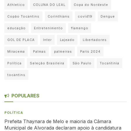
Athletico
COLUNA DO LEAL
Copa do Nordeste
Copão Tocantins
Corinthians
covid19
Dengue
educação
Entretenimento
flamengo
GOL DE PLACA
Inter
Lajeado
Libertadores
Miracema
Palmas
palmeiras
Paris 2024
Política
Seleção Brasileira
São Paulo
Tocantinia
tocantins
POPULARES
POLÍTICA
Prefeita Thaynara de Melo e maioria da Câmara
Municipal de Alvorada declaram apoio à candidatura