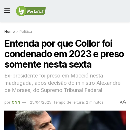
Home
Política
Entenda por que Collor foi
condenado em 2023 e preso
somente nesta sexta
Ex-presidente foi preso em Maceió nesta
madrugada, após decisão do ministro Alexandre
de Moraes, do Supremo Tribunal Federal
A
por
CNN
25/04/2025
Tempo de leitura: 2 minutos
A