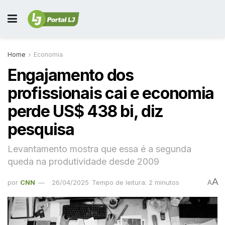
Home
Economia
Engajamento dos
profissionais cai e economia
perde US$ 438 bi, diz
pesquisa
Levantamento mostra que essa é a segunda
queda na produtividade desde 2009
A
por
CNN
26/04/2025
Tempo de leitura: 2 minutos
A