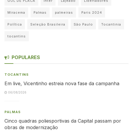
GOL DE PLACA
Inter
Lajeado
Libertadores
Miracema
Palmas
palmeiras
Paris 2024
Política
Seleção Brasileira
São Paulo
Tocantinia
tocantins
POPULARES
TOCANTINS
Em live, Vicentinho estreia nova fase da campanha
06/08/2026
PALMAS
Cinco quadras poliesportivas da Capital passam por
obras de modernização