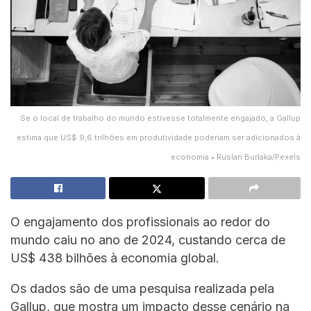
Se o local de trabalho do mundo estivesse totalmente engajado, a Gallup
estima que US$ 9,6 trilhões em produtividade poderiam ser adicionados à
economia • Ruslan Burlaka/Pexels
O engajamento dos profissionais ao redor do
mundo caiu no ano de 2024, custando cerca de
US$ 438 bilhões à economia global.
Os dados são de uma pesquisa realizada pela
Gallup, que mostra um impacto desse cenário na