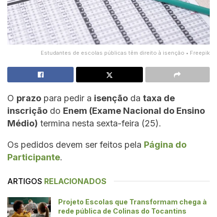
Estudantes de escolas públicas têm direito à isenção • Freepik
O
prazo
para pedir a
isenção
da
taxa de
inscrição
do
Enem (Exame Nacional do Ensino
Médio)
termina nesta sexta-feira (25).
Os pedidos devem ser feitos pela
Página do
Participante
.
ARTIGOS
RELACIONADOS
Projeto Escolas que Transformam chega à
rede pública de Colinas do Tocantins