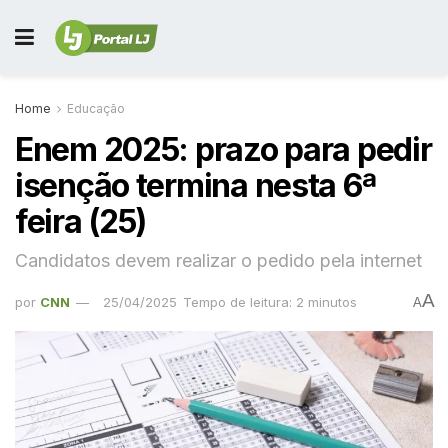
Home
Educação
Enem 2025: prazo para pedir
isenção termina nesta 6ª
feira (25)
Candidatos devem realizar o pedido pela internet
A
por
CNN
25/04/2025
Tempo de leitura: 2 minutos
A