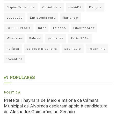
Copão Tocantins
Corinthians
covid19
Dengue
educação
Entretenimento
flamengo
GOL DE PLACA
Inter
Lajeado
Libertadores
Miracema
Palmas
palmeiras
Paris 2024
Política
Seleção Brasileira
São Paulo
Tocantinia
tocantins
POPULARES
POLÍTICA
Prefeita Thaynara de Melo e maioria da Câmara
Municipal de Alvorada declaram apoio à candidatura
de Alexandre Guimarães ao Senado