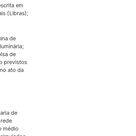
escrita em
ais (Libras);
uina de
luminária;
olsa de
o previstos
 no ato da
aria de
 rede
o médio