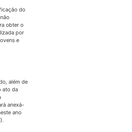
ficação do
 não
ra obter o
lizada por
Jovens e
do, além de
o ato da
a
ará anexá-
neste ano
e).