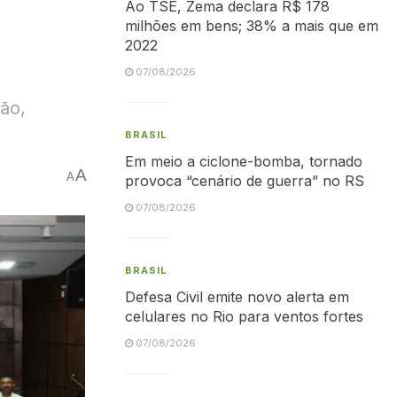
Ao TSE, Zema declara R$ 178
milhões em bens; 38% a mais que em
2022
07/08/2026
ão,
BRASIL
Em meio a ciclone-bomba, tornado
A
A
provoca “cenário de guerra” no RS
07/08/2026
BRASIL
Defesa Civil emite novo alerta em
celulares no Rio para ventos fortes
07/08/2026