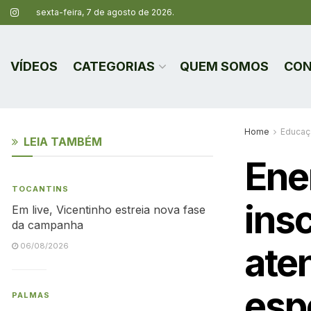
sexta-feira, 7 de agosto de 2026.
VÍDEOS
CATEGORIAS
QUEM SOMOS
CON
Home
Educaç
LEIA TAMBÉM
Ene
TOCANTINS
insc
Em live, Vicentinho estreia nova fase
da campanha
ate
06/08/2026
esp
PALMAS