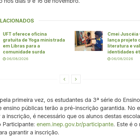
o nos dias 9 e 16 de novembro.
ELACIONADOS
UFT oferece oficina
Cmei Juscéia 
gratuita de Yoga ministrada
lança projeto 
em Libras para a
literatura e v
comunidade surda
identidades ét
06/08/2026
06/08/2026
pela primeira vez, os estudantes da 3ª série do Ensin
 ensino públicas terão a pré-inscrição garantida. No e
r a inscrição, é necessário que os alunos destas esco
 Participante:
enem.inep.gov.br/participante
. Este é o
ra garantir a inscrição.