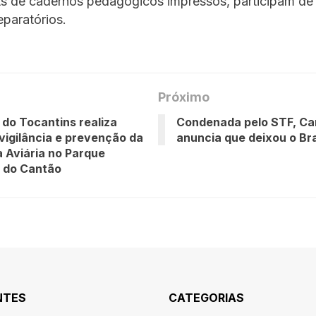
ts de cadernos pedagógicos impressos, participam de
eparatórios.
Próximo
do Tocantins realiza
Condenada pelo STF, Car
vigilância e prevenção da
anuncia que deixou o Bra
a Aviária no Parque
 do Cantão
NTES
CATEGORIAS