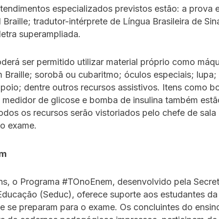
tendimentos especializados previstos estão: a prova 
l Braille; tradutor-intérprete de Língua Brasileira de Sin
etra superampliada.
rá ser permitido utilizar material próprio como máq
 Braille; sorobã ou cubaritmo; óculos especiais; lupa; 
poio; dentre outros recursos assistivos. Itens como b
 medidor de glicose e bomba de insulina também estã
Todos os recursos serão vistoriados pelo chefe de sala
do exame.
em
ns, o Programa #TOnoEnem, desenvolvido pela Secret
Educação (Seduc), oferece suporte aos estudantes da
ue se preparam para o exame. Os concluintes do ensin