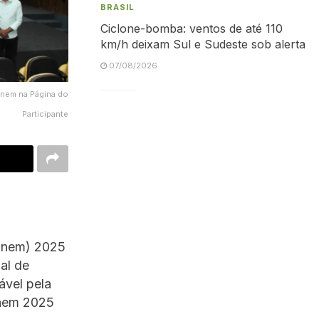
BRASIL
Ciclone-bomba: ventos de até 110
km/h deixam Sul e Sudeste sob alerta
07/08/2026
Enem na Página do
Participante
(Enem) 2025
al de
ável pela
Enem 2025