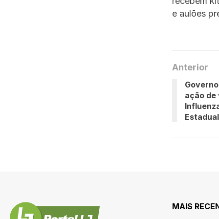
recebem ki
e aulões pr
Anterior
Governo 
ação de 
Influenz
Estadual
MAIS RECE