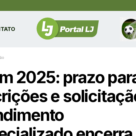
TATO
ão
m 2025: prazo par
rições e solicitaç
ndimento
ecializado encerra