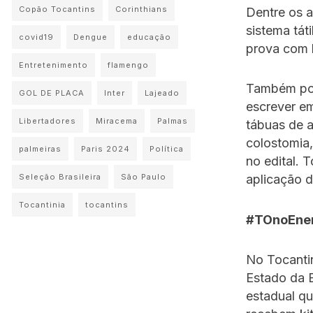
Copão Tocantins
Corinthians
Dentre os a
sistema táti
covid19
Dengue
educação
prova com l
Entretenimento
flamengo
Também pode
GOL DE PLACA
Inter
Lajeado
escrever em
Libertadores
Miracema
Palmas
tábuas de a
colostomia,
palmeiras
Paris 2024
Política
no edital. 
Seleção Brasileira
São Paulo
aplicação 
Tocantinia
tocantins
#TOnoEn
No Tocanti
Estado da 
estadual q