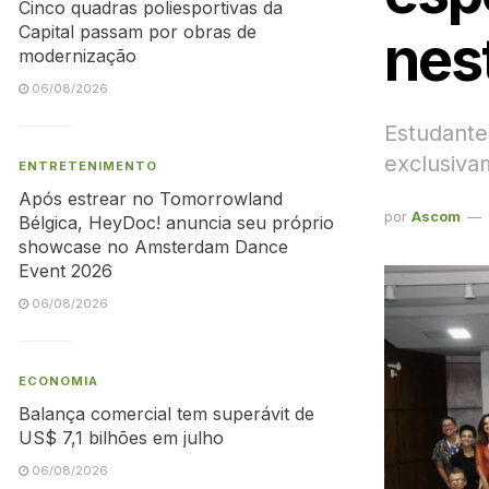
Cinco quadras poliesportivas da
Capital passam por obras de
nest
modernização
06/08/2026
Estudante
exclusiva
ENTRETENIMENTO
Após estrear no Tomorrowland
por
Ascom
Bélgica, HeyDoc! anuncia seu próprio
showcase no Amsterdam Dance
Event 2026
06/08/2026
ECONOMIA
Balança comercial tem superávit de
US$ 7,1 bilhões em julho
06/08/2026