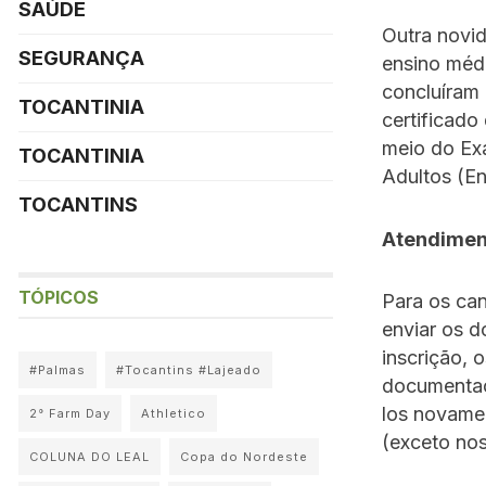
SAÚDE
Outra novi
SEGURANÇA
ensino méd
concluíram 
TOCANTINIA
certificado
meio do Ex
TOCANTINIA
Adultos (En
TOCANTINS
Atendimen
TÓPICOS
Para os ca
enviar os d
inscrição, 
#Palmas
#Tocantins #Lajeado
documentaç
los novamen
2° Farm Day
Athletico
(exceto nos
COLUNA DO LEAL
Copa do Nordeste