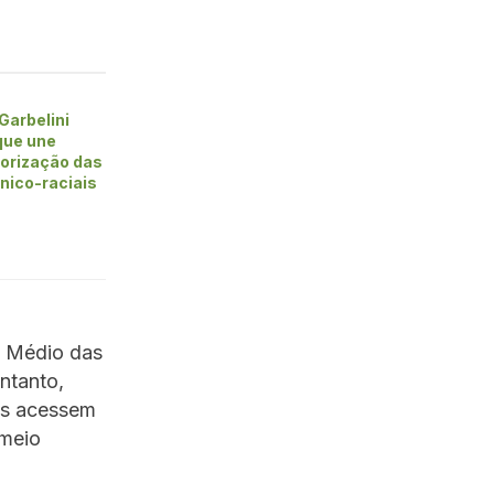
Garbelini
que une
alorização das
nico-raciais
o Médio das
ntanto,
las acessem
 meio