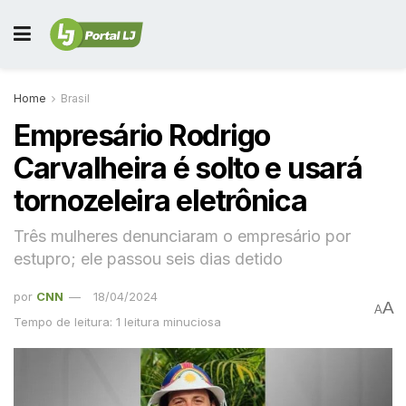
Home
Brasil
Empresário Rodrigo
Carvalheira é solto e usará
tornozeleira eletrônica
Três mulheres denunciaram o empresário por
estupro; ele passou seis dias detido
por
CNN
18/04/2024
A
A
Tempo de leitura: 1 leitura minuciosa