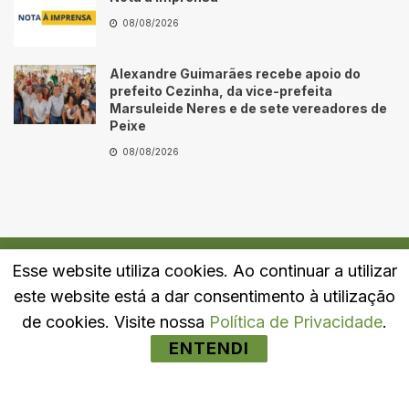
08/08/2026
Alexandre Guimarães recebe apoio do
prefeito Cezinha, da vice-prefeita
Marsuleide Neres e de sete vereadores de
Peixe
08/08/2026
Esse website utiliza cookies. Ao continuar a utilizar
Quem Somos
Fale Conosco
Política de Privacidade
este website está a dar consentimento à utilização
© 2024
Portal LJ
- Todos os direitos reservados.
de cookies. Visite nossa
Política de Privacidade
.
ENTENDI