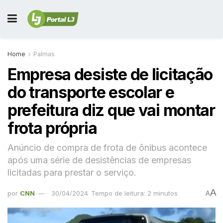
Home
Palmas
Empresa desiste de licitação
do transporte escolar e
prefeitura diz que vai montar
frota própria
Anúncio de compra de frota de ônibus acontece
após uma série de desistências de empresas
licitadas para prestar o serviço.
A
por
CNN
30/04/2024
Tempo de leitura: 2 minutos
A