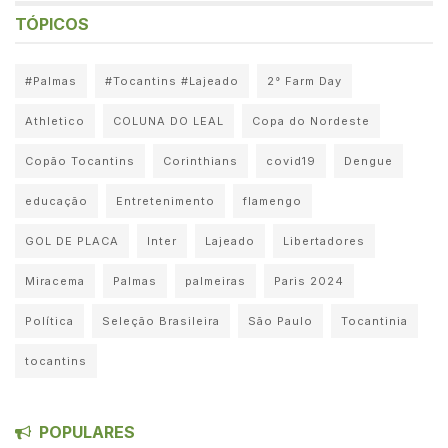
TÓPICOS
#Palmas
#Tocantins #Lajeado
2° Farm Day
Athletico
COLUNA DO LEAL
Copa do Nordeste
Copão Tocantins
Corinthians
covid19
Dengue
educação
Entretenimento
flamengo
GOL DE PLACA
Inter
Lajeado
Libertadores
Miracema
Palmas
palmeiras
Paris 2024
Política
Seleção Brasileira
São Paulo
Tocantinia
tocantins
POPULARES