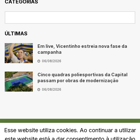
CATEGORIAS
ÚLTIMAS
Em live, Vicentinho estreia nova fase da
campanha
06/08/2026
Cinco quadras poliesportivas da Capital
passam por obras de modernização
06/08/2026
Esse website utiliza cookies. Ao continuar a utilizar
Quem Somos
Fale Conosco
Política de Privacidade
este website está a dar consentimento à utilização