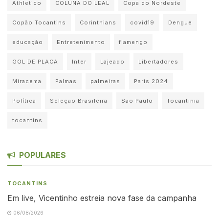
Athletico
COLUNA DO LEAL
Copa do Nordeste
Copão Tocantins
Corinthians
covid19
Dengue
educação
Entretenimento
flamengo
GOL DE PLACA
Inter
Lajeado
Libertadores
Miracema
Palmas
palmeiras
Paris 2024
Política
Seleção Brasileira
São Paulo
Tocantinia
tocantins
POPULARES
TOCANTINS
Em live, Vicentinho estreia nova fase da campanha
06/08/2026