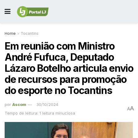
Home
Tocantins
Em reunião com Ministro
André Fufuca, Deputado
Lázaro Botelho articula envio
de recursos para promoção
do esporte no Tocantins
por
Ascom
30/10/2024
A
A
Tempo de leitura: 1 leitura minuciosa