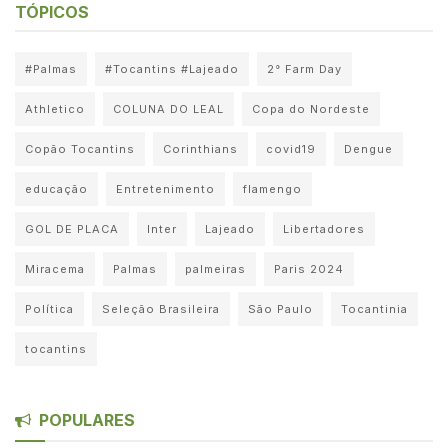
TÓPICOS
#Palmas
#Tocantins #Lajeado
2° Farm Day
Athletico
COLUNA DO LEAL
Copa do Nordeste
Copão Tocantins
Corinthians
covid19
Dengue
educação
Entretenimento
flamengo
GOL DE PLACA
Inter
Lajeado
Libertadores
Miracema
Palmas
palmeiras
Paris 2024
Política
Seleção Brasileira
São Paulo
Tocantinia
tocantins
POPULARES