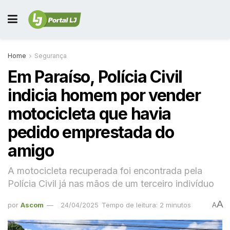
Home
Segurança
Em Paraíso, Polícia Civil
indicia homem por vender
motocicleta que havia
pedido emprestada do
amigo
A motocicleta recuperada foi encontrada pela
Polícia Civil já nas mãos de um terceiro indivíduo
A
por
Ascom
24/04/2025
Tempo de leitura: 2 minutos
A