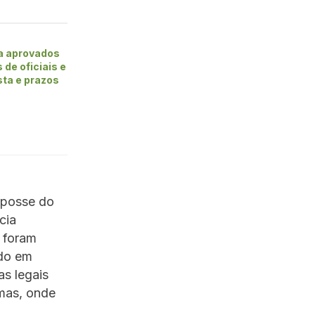
 aprovados
de oficiais e
ista e prazos
 posse do
cia
 foram
do em
as legais
mas, onde