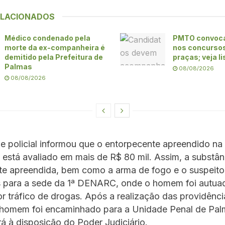
ELACIONADOS
Médico condenado pela
PMTO convoca
morte da ex-companheira é
nos concursos 
demitido pela Prefeitura de
praças; veja l
Palmas
08/08/2026
08/08/2026
e policial informou que o entorpecente apreendido na
 está avaliado em mais de R$ 80 mil. Assim, a substân
te apreendida, bem como a arma de fogo e o suspeito
 para a sede da 1ª DENARC, onde o homem foi autua
or tráfico de drogas. Após a realização das providênci
o homem foi encaminhado para a Unidade Penal de Pal
á à disposição do Poder Judiciário.