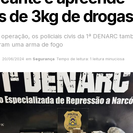
s de 3kg de droga
 operação, os policiais civis da 1ª DENARC ta
ram uma arma de fogo
20/06/2024
em
Segurança
Tempo de leitura: 1 leitura minuciosa