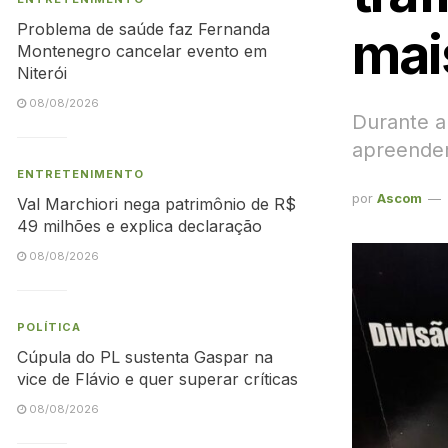
Problema de saúde faz Fernanda
mai
Montenegro cancelar evento em
Niterói
08/08/2026
Durante a
apreende
ENTRETENIMENTO
por
Ascom
Val Marchiori nega patrimônio de R$
49 milhões e explica declaração
08/08/2026
POLÍTICA
Cúpula do PL sustenta Gaspar na
vice de Flávio e quer superar críticas
08/08/2026