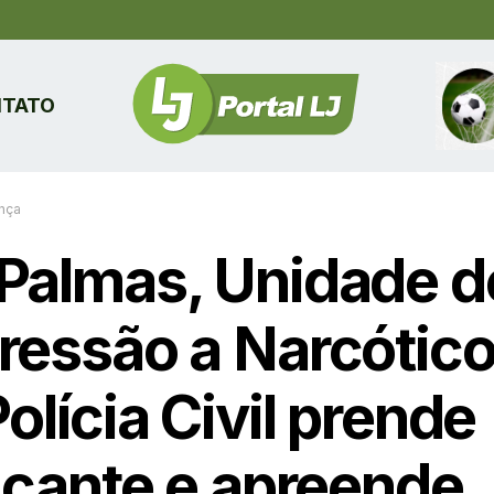
TATO
nça
Palmas, Unidade d
ressão a Narcótic
olícia Civil prende
ficante e apreende