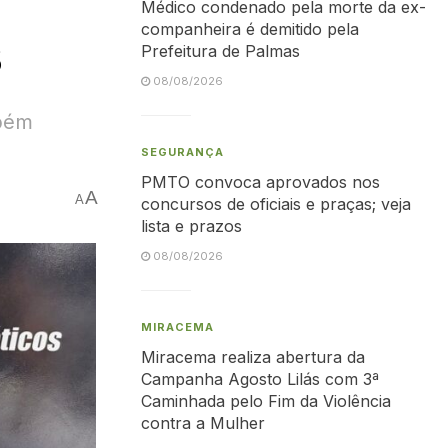
Médico condenado pela morte da ex-
companheira é demitido pela
s
Prefeitura de Palmas
08/08/2026
mbém
SEGURANÇA
PMTO convoca aprovados nos
A
A
concursos de oficiais e praças; veja
lista e prazos
08/08/2026
MIRACEMA
Miracema realiza abertura da
Campanha Agosto Lilás com 3ª
Caminhada pelo Fim da Violência
contra a Mulher