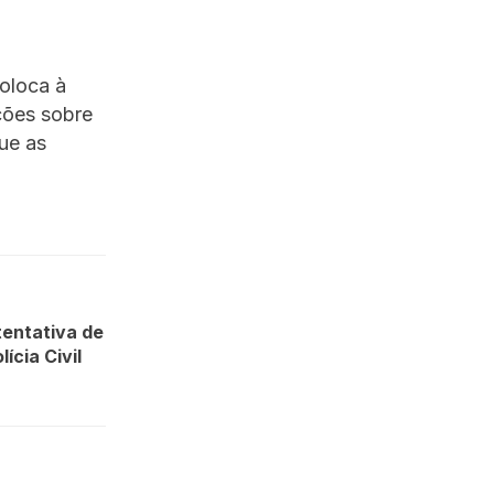
u
oloca à
ções sobre
ue as
entativa de
ícia Civil