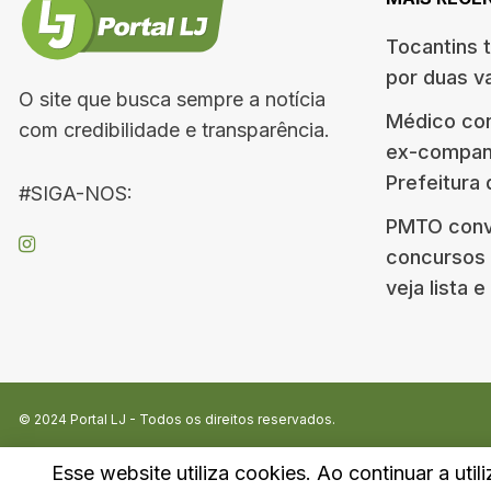
Tocantins 
por duas v
O site que busca sempre a notícia
Médico co
com credibilidade e transparência.
ex-companh
Prefeitura
#SIGA-NOS:
PMTO conv
concursos d
veja lista 
© 2024
Portal LJ
- Todos os direitos reservados.
Esse website utiliza cookies. Ao continuar a util