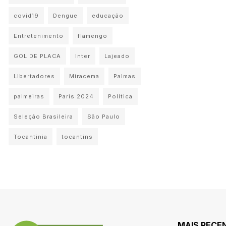
covid19
Dengue
educação
Entretenimento
flamengo
GOL DE PLACA
Inter
Lajeado
Libertadores
Miracema
Palmas
palmeiras
Paris 2024
Política
Seleção Brasileira
São Paulo
Tocantinia
tocantins
MAIS RECE