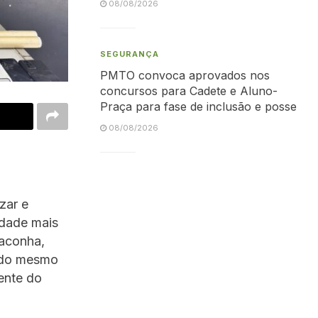
08/08/2026
SEGURANÇA
PMTO convoca aprovados nos
concursos para Cadete e Aluno-
Praça para fase de inclusão e posse
08/08/2026
zar e
edade mais
aconha,
s do mesmo
iente do