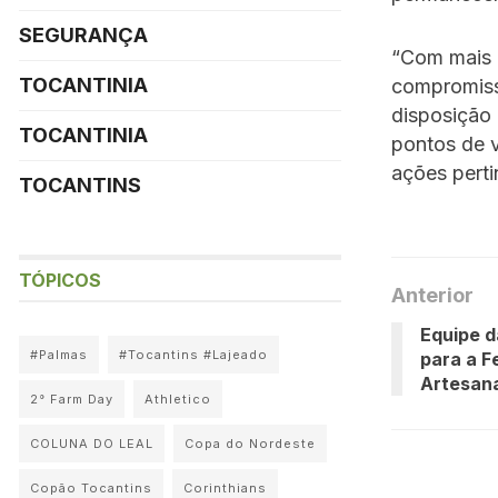
SEGURANÇA
“Com mais e
TOCANTINIA
compromiss
disposição
TOCANTINIA
pontos de v
ações perti
TOCANTINS
TÓPICOS
Anterior
Equipe d
#Palmas
#Tocantins #Lajeado
para a F
Artesana
2° Farm Day
Athletico
COLUNA DO LEAL
Copa do Nordeste
Copão Tocantins
Corinthians