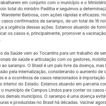
trabalharem em conjunto com o município e o Ministéri
io total do ministro Padilha e seguimos a determinaç
Wanderlei Barbosa, com ações rápidas e eficazes. Hoj
casos confirmados de sarampo, de um total de 16 not
ça a urgência dessas ações. Estamos atuando de forma 
ficar os casos e, principalmente, promover a vacinaçã
.
io da Saúde vem ao Tocantins para um trabalho de sen
ionais de saúde e articulação com os gestores, mobil
ao sarampo. O Brasil é um país livre da doença, mas
ssão pela internalização, considerando o aumento de
es e a ocorrência de casos relacionados à importaçã
o interior do Estado. Estamos atuando em parceria c
e o município de Campos Lindos para conter os casos 
r os demais municípios. O sarampo é uma doença evitá
uras e produzidas no Brasil há décadas. Vacinar agor