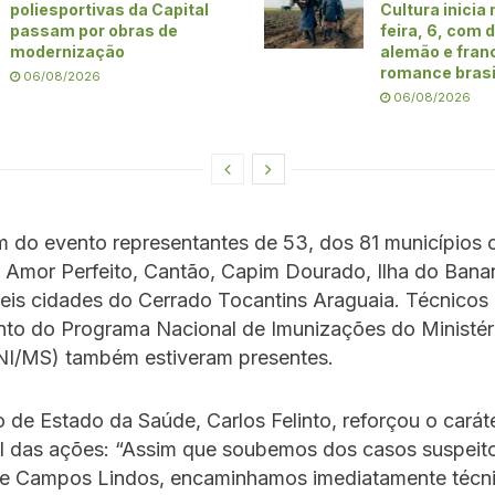
poliesportivas da Capital
Cultura inicia
passam por obras de
feira, 6, com
modernização
alemão e fran
romance brasi
06/08/2026
06/08/2026
m do evento representantes de 53, dos 81 municípios
 Amor Perfeito, Cantão, Capim Dourado, Ilha do Banan
eis cidades do Cerrado Tocantins Araguaia. Técnicos
to do Programa Nacional de Imunizações do Ministér
I/MS) também estiveram presentes.
o de Estado da Saúde, Carlos Felinto, reforçou o carát
l das ações: “Assim que soubemos dos casos suspeit
de Campos Lindos, encaminhamos imediatamente técn