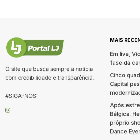
MAIS RECE
Em live, Vi
fase da c
O site que busca sempre a notícia
Cinco quad
com credibilidade e transparência.
Capital pa
moderniza
#SIGA-NOS:
Após estre
Bélgica, H
próprio s
Dance Eve