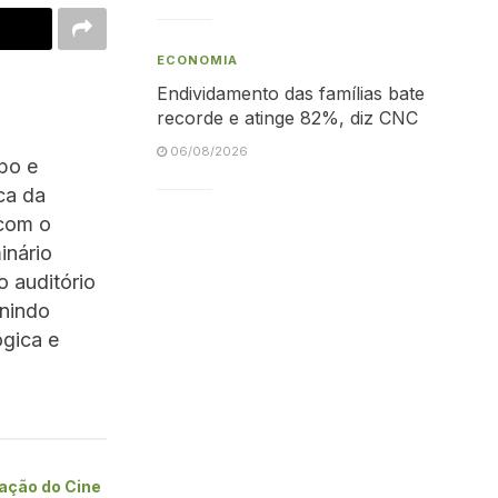
ECONOMIA
Endividamento das famílias bate
recorde e atinge 82%, diz CNC
06/08/2026
po e
ca da
 com o
inário
 auditório
unindo
ógica e
ação do Cine