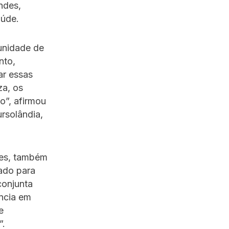
ndes,
aúde.
tunidade de
nto,
ar essas
za, os
o”, afirmou
rsolândia,
nes, também
ado para
conjunta
ncia em
e
”.