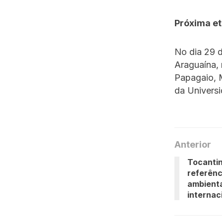
Próxima e
No dia 29 d
Araguaína, 
Papagaio, M
da Universi
Anterior
Tocantin
referên
ambienta
interna