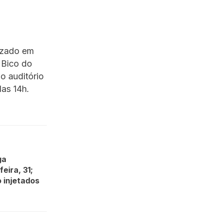
lizado em
 Bico do
o auditório
das 14h.
ga
eira, 31;
 injetados