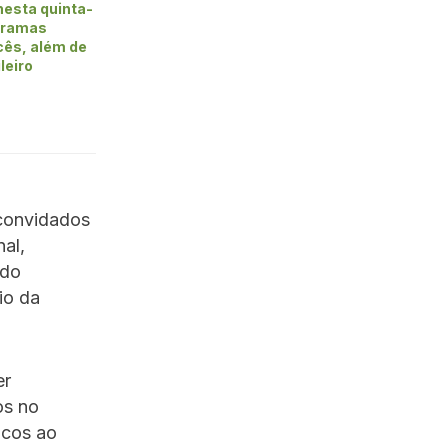
 nesta quinta-
 dramas
cês, além de
leiro
 convidados
al,
 do
io da
er
os no
icos ao