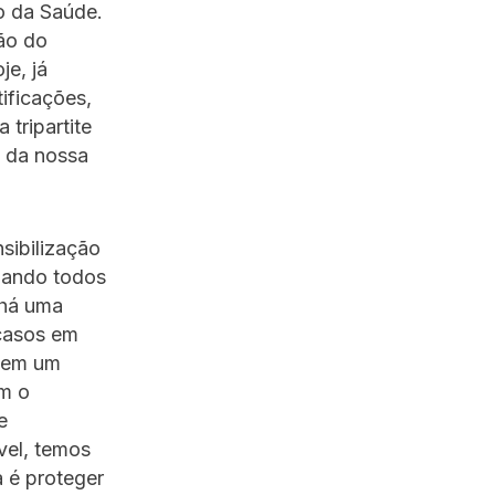
o da Saúde.
ão do
e, já
ificações,
tripartite
o da nossa
sibilização
izando todos
 há uma
 casos em
o em um
om o
e
vel, temos
a é proteger