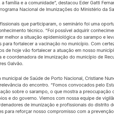
 a família e a comunidade”, destacou Eder Gatti Ferna
Programa Nacional de Imunizações do Ministério da S
fissionais que participaram, o seminário foi uma opor
onhecimento técnico. “Foi possível adquirir conhecime
r melhor a situação epidemiológica do sarampo e lev
 para fortalecer a vacinação no município. Com certe
s de hoje vão fortalecer a atuação em nosso municípi
a e coordenadora de imunização do município de Recu
res Galvão.
a municipal de Saúde de Porto Nacional, Cristiane Nu
a relevância do encontro. “Fomos convocados pelo Est
ização sobre o sarampo, o que mostra a preocupação 
pios e do governo. Viemos com nossa equipe de vigilâ
denadores de imunização e profissionais do distrito d
s para reforçar nosso compromisso com a prevenção