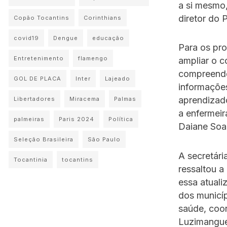
a si mesmo,
diretor do 
Copão Tocantins
Corinthians
covid19
Dengue
educação
Para os pro
Entretenimento
flamengo
ampliar o c
compreende
GOL DE PLACA
Inter
Lajeado
informações
aprendizado
Libertadores
Miracema
Palmas
a enfermeir
palmeiras
Paris 2024
Política
Daiane Soa
Seleção Brasileira
São Paulo
A secretári
Tocantinia
tocantins
ressaltou 
essa atual
dos municí
saúde, coor
Luzimangue