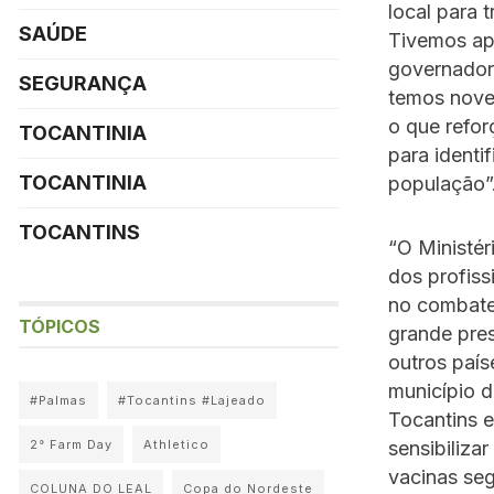
local para 
SAÚDE
Tivemos apo
governador 
SEGURANÇA
temos nove 
o que refor
TOCANTINIA
para identi
TOCANTINIA
população”
TOCANTINS
“O Ministér
dos profiss
no combate 
TÓPICOS
grande pre
outros país
município d
#Palmas
#Tocantins #Lajeado
Tocantins 
sensibiliza
2° Farm Day
Athletico
vacinas seg
COLUNA DO LEAL
Copa do Nordeste