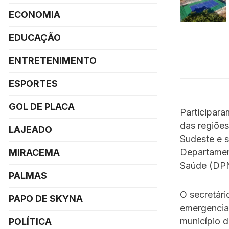
ECONOMIA
EDUCAÇÃO
ENTRETENIMENTO
ESPORTES
GOL DE PLACA
Participara
das regiões
LAJEADO
Sudeste e s
Departamen
MIRACEMA
Saúde (DPN
PALMAS
O secretári
PAPO DE SKYNA
emergencia
município 
POLÍTICA