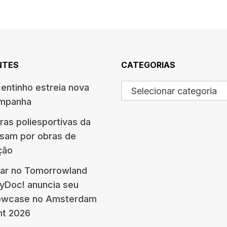
NTES
CATEGORIAS
centinho estreia nova
Selecionar categoria
ampanha
ras poliesportivas da
ssam por obras de
ção
ar no Tomorrowland
eyDoc! anuncia seu
howcase no Amsterdam
nt 2026