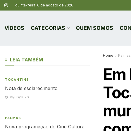
quinta-feira, 6 de agosto de 2026.
VÍDEOS
CATEGORIAS
QUEM SOMOS
CON
Home
Palmas
LEIA TAMBÉM
Em 
TOCANTINS
Toc
Nota de esclarecimento
06/08/2026
mun
PALMAS
com
Nova programação do Cine Cultura