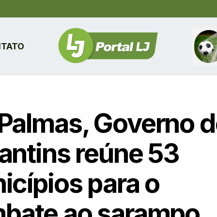
TATO
Palmas, Governo d
antins reúne 53
icípios para o
bate ao sarampo