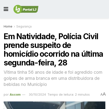
Home
Segurança
Em Natividade, Polícia Civil
prende suspeito de
homicídio ocorrido na última
segunda-feira, 28
Vítima tinha 56 anos de idade e foi agredido com
golpes de arma branca em uma distribuidora de
bebidas no Município
A
por
Ascom
30/10/2024
Tempo de leitura: 2 minutos
A