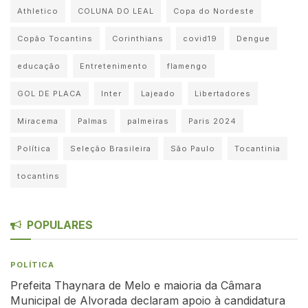
Athletico
COLUNA DO LEAL
Copa do Nordeste
Copão Tocantins
Corinthians
covid19
Dengue
educação
Entretenimento
flamengo
GOL DE PLACA
Inter
Lajeado
Libertadores
Miracema
Palmas
palmeiras
Paris 2024
Política
Seleção Brasileira
São Paulo
Tocantinia
tocantins
POPULARES
POLÍTICA
Prefeita Thaynara de Melo e maioria da Câmara
Municipal de Alvorada declaram apoio à candidatura