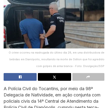
O crime ocorreu na madrugada do último dia 28, em uma distribuidora de
bebidas em Dianópolis, resultando na morte de Odilon que foi agredido
com golpes de arma branca - Foto: Divulgação/SSP
A Polícia Civil do Tocantins, por meio da 98ª
Delegacia de Natividade, em ação conjunta com
policiais civis da 14ª Central de Atendimento da
Polícia Civil de Dianópolis, cumpriu nesta terça-