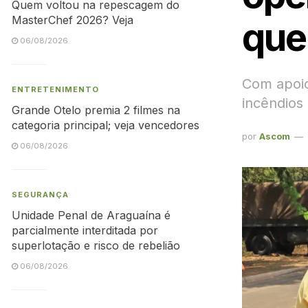
Quem voltou na repescagem do
MasterChef 2026? Veja
que
06/08/2026
Com apoio
ENTRETENIMENTO
incêndios
Grande Otelo premia 2 filmes na
categoria principal; veja vencedores
por
Ascom
06/08/2026
SEGURANÇA
Unidade Penal de Araguaína é
parcialmente interditada por
superlotação e risco de rebelião
06/08/2026