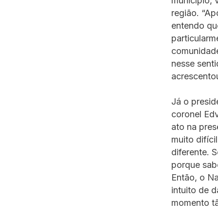
município, 
região. “Ap
entendo que
particularm
comunidade
nesse senti
acrescentou
Já o presid
coronel Edv
ato na pre
muito difíci
diferente. 
porque sab
Então, o Na
intuito de 
momento tão