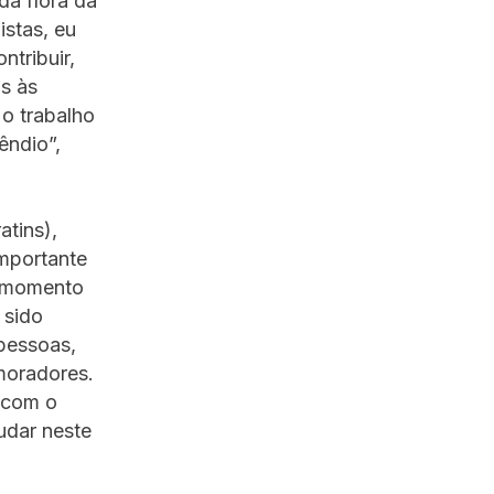
da flora da
istas, eu
ntribuir,
s às
o trabalho
êndio”,
atins),
importante
m momento
m sido
pessoas,
moradores.
i com o
udar neste