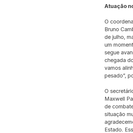
Atuação no
O coordena
Bruno Cambr
de julho, m
um momento
segue avan
chegada do 
vamos alinh
pesado”, po
O secretár
Maxwell Pa
de combate
situação mu
agradecemos
Estado. Ess