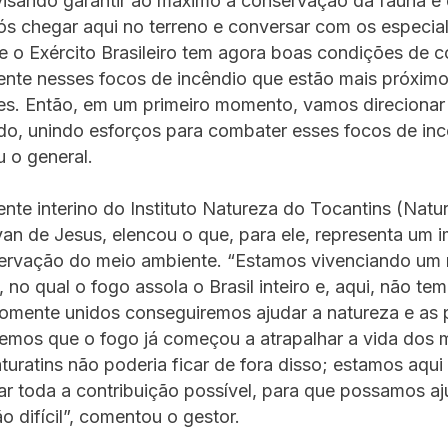
visando garantir ao máximo a conservação da fauna e 
ós chegar aqui no terreno e conversar com os especial
 o Exército Brasileiro tem agora boas condições de co
ente nesses focos de incêndio que estão mais próximo
s. Então, em um primeiro momento, vamos direcionar 
do, unindo esforços para combater esses focos de inc
 o general.
ente interino do Instituto Natureza do Tocantins (Natur
an de Jesus, elencou o que, para ele, representa um 
servação do meio ambiente. “Estamos vivenciando u
l, no qual o fogo assola o Brasil inteiro e, aqui, não te
Somente unidos conseguiremos ajudar a natureza e as 
emos que o fogo já começou a atrapalhar a vida dos 
turatins não poderia ficar de fora disso; estamos aqu
dar toda a contribuição possível, para que possamos aj
 difícil”, comentou o gestor.