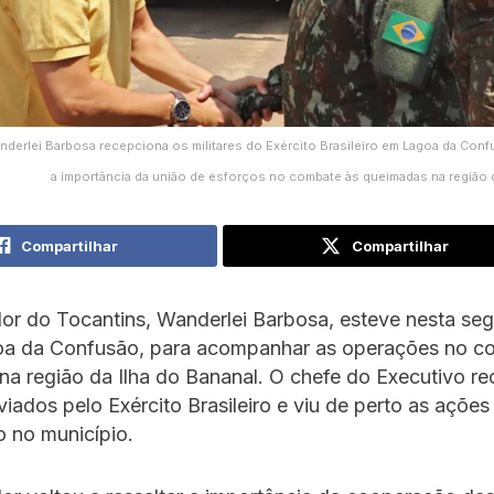
derlei Barbosa recepciona os militares do Exército Brasileiro em Lagoa da Con
a importância da união de esforços no combate às queimadas na região d
Compartilhar
Compartilhar
r do Tocantins, Wanderlei Barbosa, esteve nesta seg
oa da Confusão, para acompanhar as operações no c
a região da Ilha do Bananal. O chefe do Executivo r
nviados pelo Exército Brasileiro e viu de perto as ações
o no município.