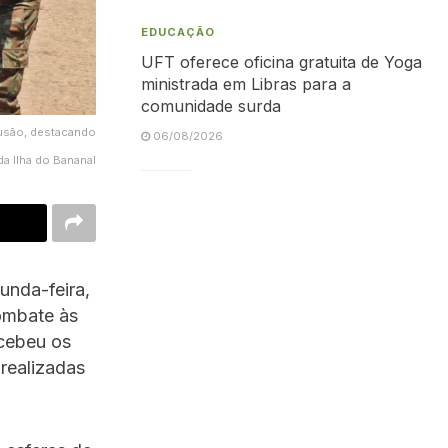
EDUCAÇÃO
UFT oferece oficina gratuita de Yoga
ministrada em Libras para a
comunidade surda
fusão, destacando
06/08/2026
a Ilha do Bananal
unda-feira,
ombate às
ecebeu os
 realizadas