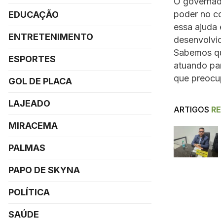
O governado
poder no c
EDUCAÇÃO
essa ajuda 
ENTRETENIMENTO
desenvolvid
Sabemos qu
ESPORTES
atuando par
que preocu
GOL DE PLACA
LAJEADO
ARTIGOS
R
MIRACEMA
PALMAS
PAPO DE SKYNA
POLÍTICA
SAÚDE