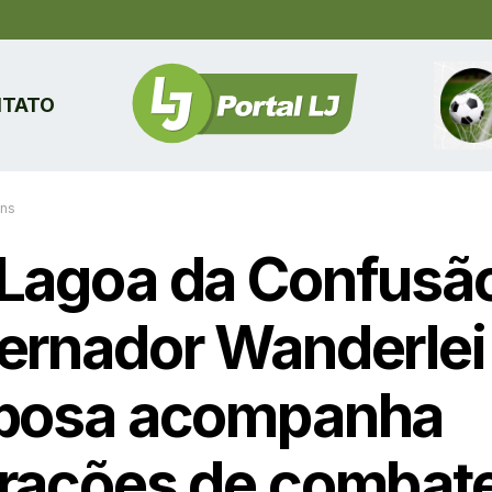
TATO
ins
Lagoa da Confusã
ernador Wanderlei
bosa acompanha
rações de combate