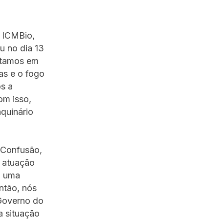
 ICMBio,
u no dia 13
Estamos em
as e o fogo
s a
om isso,
quinário
 Confusão,
 atuação
m uma
Então, nós
 Governo do
a situação