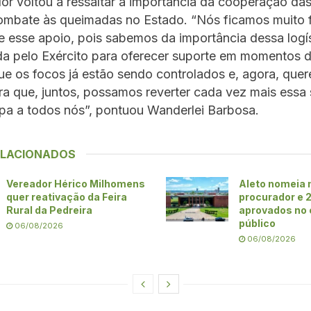
r voltou a ressaltar a importância da cooperação das
ombate às queimadas no Estado. “Nós ficamos muito 
e esse apoio, pois sabemos da importância dessa logí
a pelo Exército para oferecer suporte em momentos de
e os focos já estão sendo controlados e, agora, quer
a que, juntos, possamos reverter cada vez mais essa 
pa a todos nós”, pontuou Wanderlei Barbosa.
ELACIONADOS
Vereador Hérico Milhomens
Aleto nomeia
quer reativação da Feira
procurador e 
Rural da Pedreira
aprovados no
público
06/08/2026
06/08/2026