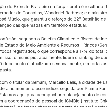
ção do Exército Brasileiro na força-tarefa é resultado 
ernador do Tocantins, Wanderlei Barbosa; e o ministr
José Múcio, que garantiu o reforço do 22° Batalhão de 
enção das queimadas em território estadual.
onfusão, segundo o Boletim Climático e Riscos de In
 de Estado do Meio Ambiente e Recursos Hídricos (Sem
focos registrados, o que corresponde a 17% do total 
 isso, o município, atualmente, lidera o ranking de q
 O documento é atualizado semanalmente, em todas as
 pasta.
om o titular da Semarh, Marcello Lelis, a cidade de 
idera no momento esse índice, seguida por Pium e Fo
“Estamos aqui para acompanhar o planejamento de co
om a coordenação do pessoal do ICMBio [Instituto Ch