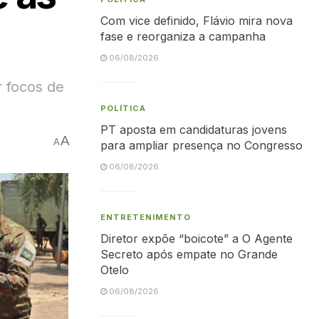
Com vice definido, Flávio mira nova
fase e reorganiza a campanha
06/08/2026
 focos de
POLÍTICA
PT aposta em candidaturas jovens
A
A
para ampliar presença no Congresso
06/08/2026
ENTRETENIMENTO
Diretor expõe “boicote” a O Agente
Secreto após empate no Grande
Otelo
06/08/2026