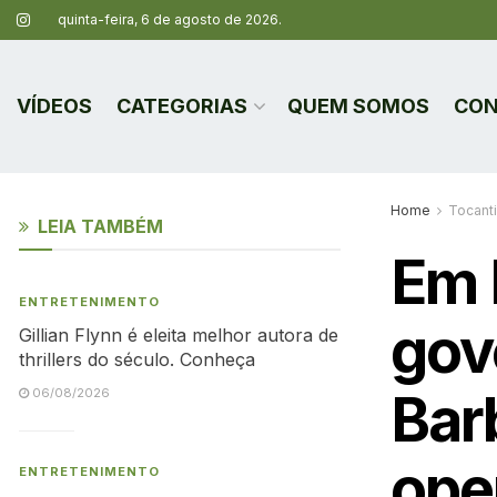
quinta-feira, 6 de agosto de 2026.
VÍDEOS
CATEGORIAS
QUEM SOMOS
CON
Home
Tocant
LEIA TAMBÉM
Em 
ENTRETENIMENTO
gov
Gillian Flynn é eleita melhor autora de
thrillers do século. Conheça
Bar
06/08/2026
ope
ENTRETENIMENTO