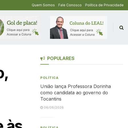
Quem Somos
Fale Conosco
Política de Privacidade
POPULARES
o,
POLÍTICA
União lança Professora Dorinha
como candidata ao governo do
Tocantins
06/08/2026
 às
POLÍTICA