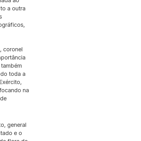
nada ao
to a outra
s
ográficos,
, coronel
mportância
 e também
ndo toda a
Exército,
 focando na
 de
o, general
stado e o