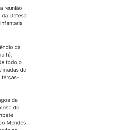
da reunião
o da Defesa
Infantaria
cêndio da
arh),
de todo o
ueimadas do
 terças-
Lagoa da
rmoso do
mbate
ico Mendes