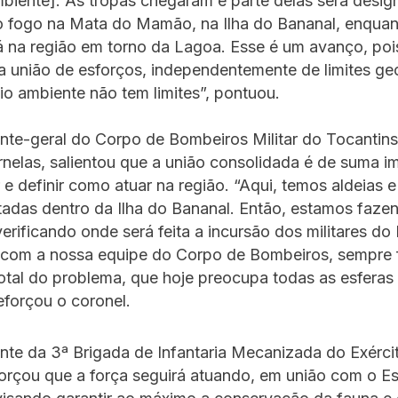
biente]. As tropas chegaram e parte delas será desig
 fogo na Mata do Mamão, na Ilha do Bananal, enquan
á na região em torno da Lagoa. Esse é um avanço, poi
a união de esforços, independentemente de limites ge
io ambiente não tem limites”, pontuou.
te-geral do Corpo de Bombeiros Militar do Tocantins
nelas, salientou que a união consolidada é de suma i
r e definir como atuar na região. “Aqui, temos aldeias
tadas dentro da Ilha do Bananal. Então, estamos faze
verificando onde será feita a incursão dos militares do 
 com a nossa equipe do Corpo de Bombeiros, sempre
otal do problema, que hoje preocupa todas as esferas
eforçou o coronel.
e da 3ª Brigada de Infantaria Mecanizada do Exércit
forçou que a força seguirá atuando, em união com o E