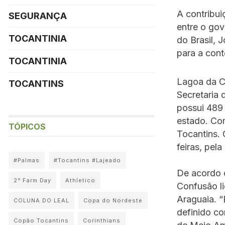
A contribui
SEGURANÇA
entre o gov
TOCANTINIA
do Brasil, 
para a cont
TOCANTINIA
Lagoa da C
TOCANTINS
Secretaria
possui 489 
estado. Com
TÓPICOS
Tocantins.
feiras, pela
#Palmas
#Tocantins #Lajeado
De acordo c
2° Farm Day
Athletico
Confusão l
Araguaia. 
COLUNA DO LEAL
Copa do Nordeste
definido c
Copão Tocantins
Corinthians