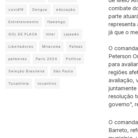
de Meio Am
combate do
covid19
Dengue
educação
parte atuar
Entretenimento
flamengo
representa 
já que o me
GOL DE PLACA
Inter
Lajeado
Libertadores
Miracema
Palmas
O comandan
Peterson Or
palmeiras
Paris 2024
Política
para avalia
Seleção Brasileira
São Paulo
regiões afe
avaliação, 
Tocantinia
tocantins
juntamente
resolução t
governo”, r
O comandant
Barreto, re