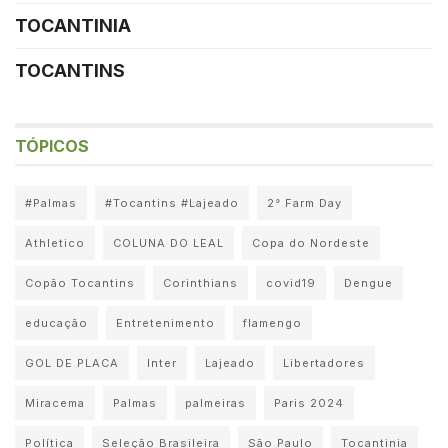
TOCANTINIA
TOCANTINS
TÓPICOS
#Palmas
#Tocantins #Lajeado
2° Farm Day
Athletico
COLUNA DO LEAL
Copa do Nordeste
Copão Tocantins
Corinthians
covid19
Dengue
educação
Entretenimento
flamengo
GOL DE PLACA
Inter
Lajeado
Libertadores
Miracema
Palmas
palmeiras
Paris 2024
Política
Seleção Brasileira
São Paulo
Tocantinia