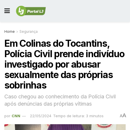
Home
Segurança
Em Colinas do Tocantins,
Polícia Civil prende indivíduo
investigado por abusar
sexualmente das próprias
sobrinhas
Caso chegou ao conhecimento da Polícia Civil
após denúncias das próprias vítimas
A
por
CNN
22/05/2024
Tempo de leitura: 3 minutos
A