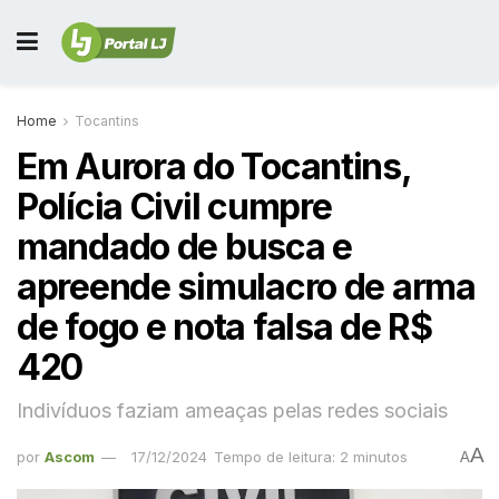
Home
Tocantins
Em Aurora do Tocantins,
Polícia Civil cumpre
mandado de busca e
apreende simulacro de arma
de fogo e nota falsa de R$
420
Indivíduos faziam ameaças pelas redes sociais
A
por
Ascom
17/12/2024
Tempo de leitura: 2 minutos
A