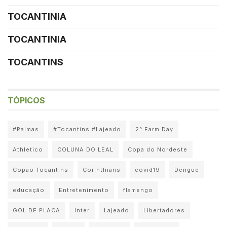
TOCANTINIA
TOCANTINIA
TOCANTINS
TÓPICOS
#Palmas
#Tocantins #Lajeado
2° Farm Day
Athletico
COLUNA DO LEAL
Copa do Nordeste
Copão Tocantins
Corinthians
covid19
Dengue
educação
Entretenimento
flamengo
GOL DE PLACA
Inter
Lajeado
Libertadores