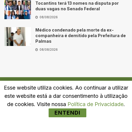
Tocantins terá 13 nomes na disputa por
duas vagas no Senado Federal
08/08/2026
Médico condenado pela morte da ex-
companheira é demitido pela Prefeitura de
Palmas
08/08/2026
Esse website utiliza cookies. Ao continuar a utilizar
Quem Somos
Fale Conosco
Política de Privacidade
este website está a dar consentimento à utilização
© 2024
Portal LJ
- Todos os direitos reservados.
de cookies. Visite nossa
Política de Privacidade
.
ENTENDI