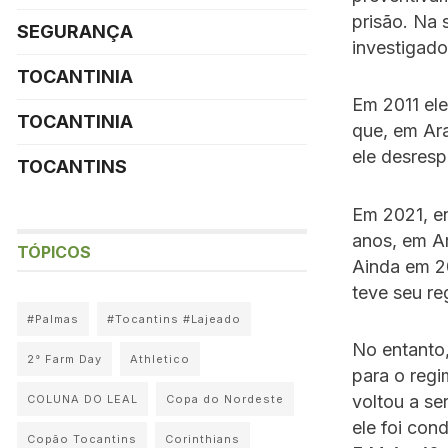
prisão. Na
SEGURANÇA
investigado
TOCANTINIA
Em 2011 ele
TOCANTINIA
que, em Ara
ele desresp
TOCANTINS
Em 2021, e
anos, em Ar
TÓPICOS
Ainda em 20
teve seu re
#Palmas
#Tocantins #Lajeado
No entanto
2° Farm Day
Athletico
para o reg
voltou a se
COLUNA DO LEAL
Copa do Nordeste
ele foi con
Copão Tocantins
Corinthians