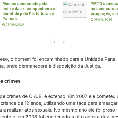
Médico condenado pela
PMTO convoca
morte da ex-companheira é
nos concursos 
demitido pela Prefeitura de
praças; veja l
Palmas
08/08/2026
08/08/2026
reso, o homem foi encaminhado para a Unidade Penal 
na, onde permanecerá à disposição da Justiça.
de crimes
 de crimes de C.A.B. é extenso. Em 2007 ele cometeu
criança de 12 anos, utilizando uma faca para ameaçar 
 a realizar atos sexuais. No mesmo ano ele foi preso
mente e, em 2008 foi condenado a oito anos e dez me