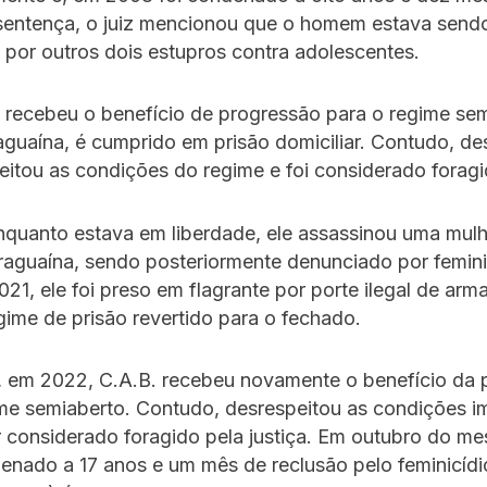
 sentença, o juiz mencionou que o homem estava send
 por outros dois estupros contra adolescentes.
 recebeu o benefício de progressão para o regime sem
guaína, é cumprido em prisão domiciliar. Contudo, de
eitou as condições do regime e foi considerado forag
nquanto estava em liberdade, ele assassinou uma mulh
aguaína, sendo posteriormente denunciado por femini
21, ele foi preso em flagrante por porte ilegal de arm
gime de prisão revertido para o fechado.
, em 2022, C.A.B. recebeu novamente o benefício da 
ime semiaberto. Contudo, desrespeitou as condições i
r considerado foragido pela justiça. Em outubro do m
denado a 17 anos e um mês de reclusão pelo feminicídi