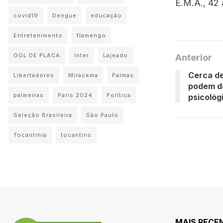
E.M.A., 42
covid19
Dengue
educação
Entretenimento
flamengo
GOL DE PLACA
Inter
Lajeado
Anterior
Cerca d
Libertadores
Miracema
Palmas
podem d
palmeiras
Paris 2024
Política
psicológ
Seleção Brasileira
São Paulo
Tocantinia
tocantins
MAIS RECE