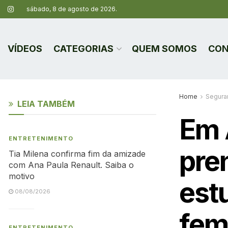
sábado, 8 de agosto de 2026.
VÍDEOS
CATEGORIAS
QUEM SOMOS
CON
Home
Segura
LEIA TAMBÉM
Em A
ENTRETENIMENTO
pre
Tia Milena confirma fim da amizade
com Ana Paula Renault. Saiba o
motivo
est
08/08/2026
fem
ENTRETENIMENTO