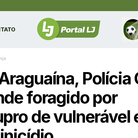
TATO
nça
raguaína, Polícia C
nde foragido por
upro de vulnerável 
inicídio