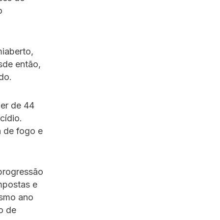
o
iaberto,
sde então,
ido.
er de 44
cídio.
a de fogo e
progressão
mpostas e
esmo ano
o de