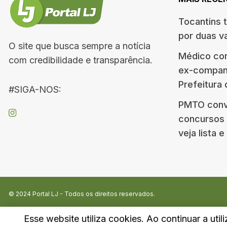
Tocantins 
por duas v
O site que busca sempre a notícia
Médico co
com credibilidade e transparência.
ex-companh
Prefeitura
#SIGA-NOS:
PMTO conv
concursos d
veja lista 
© 2024
Portal LJ
- Todos os direitos reservados.
Esse website utiliza cookies. Ao continuar a util