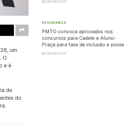
08/08/2026
SEGURANÇA
PMTO convoca aprovados nos
concursos para Cadete e Aluno-
Praça para fase de inclusão e posse
 28, um
08/08/2026
. O
o e é
ia de
rentes do
ra.