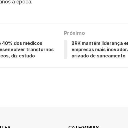
 anos à época.
Próximo
e 40% dos médicos
BRK mantém liderança e
esenvolver transtornos
empresas mais inovador
icos, diz estudo
privado de saneamento
NTES
CATEGORIAS