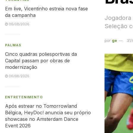
Em live, Vicentinho estreia nova fase
da campanha
Jogadora 
06/08/2026
Seleção c
por
ge
31
PALMAS
Cinco quadras poliesportivas da
Capital passam por obras de
modernização
06/08/2026
ENTRETENIMENTO
Após estrear no Tomorrowland
Bélgica, HeyDoc! anuncia seu próprio
showcase no Amsterdam Dance
Event 2026