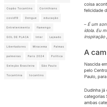
coisa acon
Copão Tocantins
Corinthians
felicidade 
covid19
Dengue
educação
–
É um sonh
Entretenimento
flamengo
ídola. Eu m
inspiração
GOL DE PLACA
Inter
Lajeado
Libertadores
Miracema
Palmas
A cam
palmeiras
Paris 2024
Política
Nascida em
Seleção Brasileira
São Paulo
pelo Centr
Tocantinia
tocantins
Paulo, para
Dudinha já 
categorias 
ambas cate