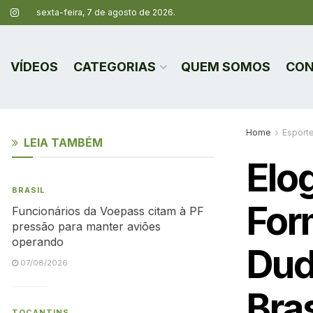
sexta-feira, 7 de agosto de 2026.
VÍDEOS
CATEGORIAS
QUEM SOMOS
CON
Home
Esport
LEIA TAMBÉM
Elo
BRASIL
For
Funcionários da Voepass citam à PF
pressão para manter aviões
operando
Dud
07/08/2026
Bras
TOCANTINS