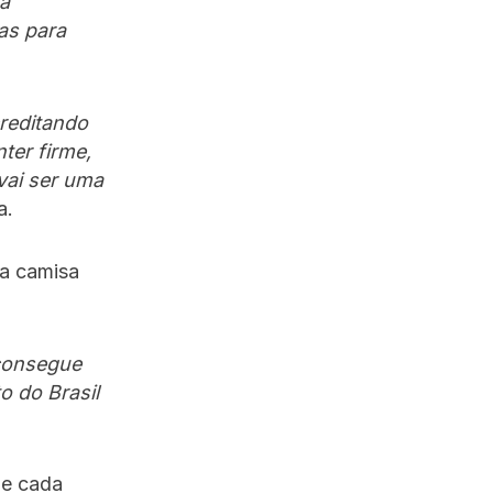
tá
as para
creditando
ter firme,
 vai ser uma
a.
a camisa
 consegue
o do Brasil
ue cada