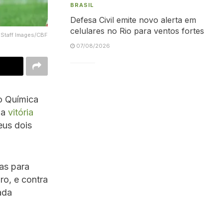
BRASIL
Defesa Civil emite novo alerta em
celulares no Rio para ventos fortes
 Staff Images/CBF
07/08/2026
o Química
na
vitória
eus dois
ias para
ro, e contra
ada