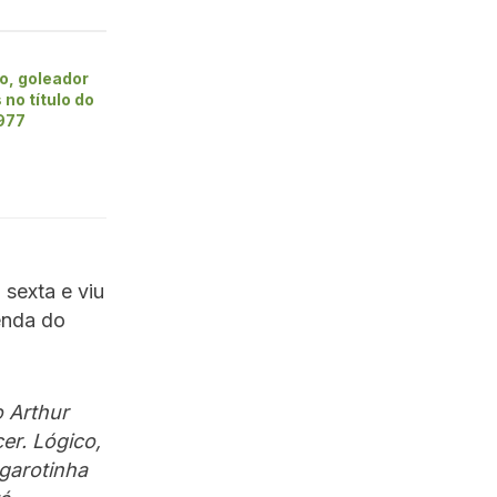
o, goleador
 no título do
1977
 sexta e viu
enda do
o Arthur
er. Lógico,
 garotinha