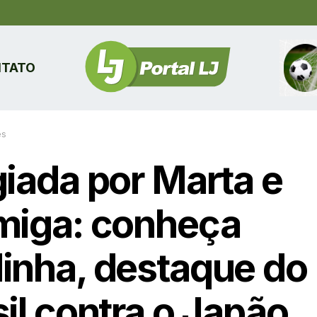
TATO
es
giada por Marta e
miga: conheça
inha, destaque do
il contra o Japão