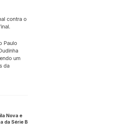
al contra o
inal.
o Paulo
Dudinha
 sendo um
s da
ila Nova e
ça da Série B