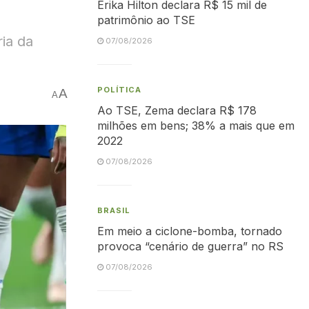
Erika Hilton declara R$ 15 mil de
patrimônio ao TSE
ia da
07/08/2026
POLÍTICA
A
A
Ao TSE, Zema declara R$ 178
milhões em bens; 38% a mais que em
2022
07/08/2026
BRASIL
Em meio a ciclone-bomba, tornado
provoca “cenário de guerra” no RS
07/08/2026