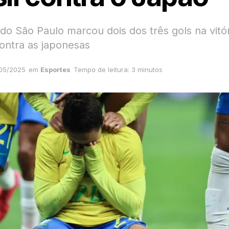
do São Paulo marcou dois dos três gols na vitór
ontra as japonesas
/05/2025
em
Esportes
Tempo de leitura: 3 minutos