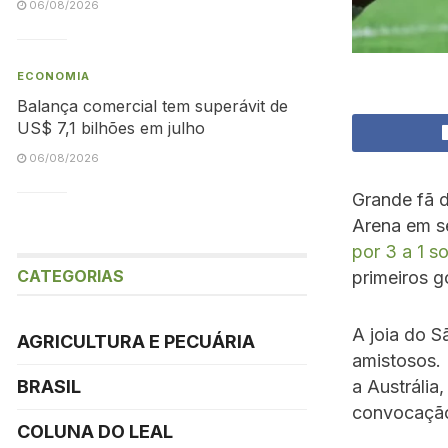
06/08/2026
ECONOMIA
Balança comercial tem superávit de
US$ 7,1 bilhões em julho
06/08/2026
Grande fã 
Arena em se
por 3 a 1 s
CATEGORIAS
primeiros g
A joia do S
AGRICULTURA E PECUÁRIA
amistosos. 
BRASIL
a Austráli
convocaçã
COLUNA DO LEAL