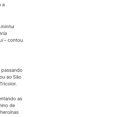
a a
 minha
ria
ui
– contou.
, passando
gou ao São
ricolor.
entando as
nino de
 heroínas