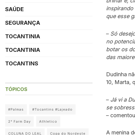
brilhar e, 
inspirando
SAÚDE
que esse g
SEGURANÇA
–
Só desejo
TOCANTINIA
no potencia
botar os do
TOCANTINIA
das maiore
TOCANTINS
Dudinha nã
10, Marta, 
TÓPICOS
–
Já vi a D
se sobressa
#Palmas
#Tocantins #Lajeado
– comentou
2° Farm Day
Athletico
A menina de
COLUNA DO LEAL
Copa do Nordeste