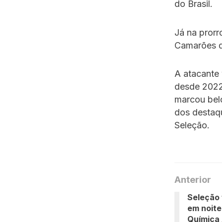
do Brasil.
Já na prorr
Camarões qu
A atacante
desde 2022
marcou belo
dos destaq
Seleção.
Anterior
Seleção 
em noite
Química