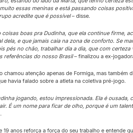
claro, estando do lado da Marta, que tenho certeza es
 muito essas meninas e está passando coisas positiv
rupo acredite que é possível
– disse.
 coisas boas pra Dudinha, que ela continue firme, a
l dela, e que jamais caia na zona de conforto. Se man
is pés no chão, trabalhar dia a dia, que com certeza
s referências do nosso Brasil
– finalizou a ex-jogador
o chamou atenção apenas de Formiga, mas também d
que havia falado sobre a atleta na coletiva pré-jogo.
udinha jogando, estou impressionada. Ela é ousada,
ir. É um nome para ficar de olho, porque é um talent
.
 19 anos reforça a força do seu trabalho e entende q