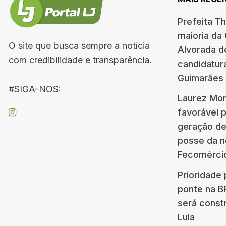
Prefeita T
maioria da
O site que busca sempre a notícia
Alvorada d
com credibilidade e transparência.
candidatur
Guimarães
#SIGA-NOS:
Laurez Mor
favorável 
geração d
posse da n
Fecomérci
Prioridade 
ponte na 
será const
Lula