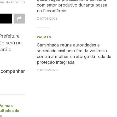
rnal do Tocantins
com setor produtivo durante posse
na Fecomércio
07/08/2026
Prefeitura
PALMAS
ão será no
Caminhada reúne autoridades e
será o
sociedade civil pelo fim da violência
contra a mulher e reforço da rede de
proteção integrada
07/08/2026
 acompanhar
 Palmas
ultados do
o