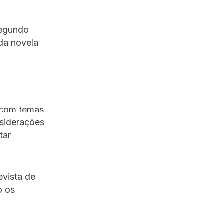
segundo
 da novela
o com temas
nsiderações
tar
evista de
o os