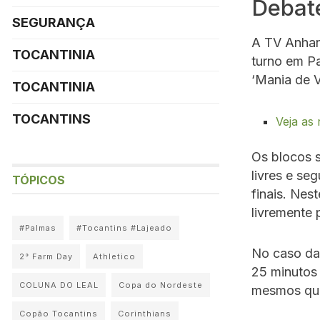
Debate
SEGURANÇA
A TV Anhang
TOCANTINIA
turno em Pa
‘Mania de V
TOCANTINIA
TOCANTINS
Veja as
Os blocos s
livres e s
TÓPICOS
finais. Ne
livremente 
#Palmas
#Tocantins #Lajeado
No caso da 
2° Farm Day
Athletico
25 minutos
COLUNA DO LEAL
Copa do Nordeste
mesmos que
Copão Tocantins
Corinthians