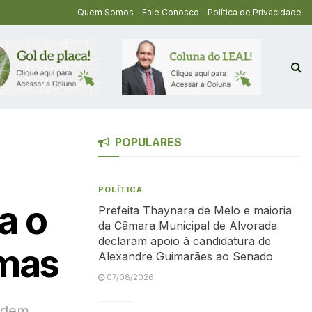
Quem Somos
Fale Conosco
Política de Privacidade
POPULARES
POLÍTICA
a o
Prefeita Thaynara de Melo e maioria
da Câmara Municipal de Alvorada
declaram apoio à candidatura de
lmas
Alexandre Guimarães ao Senado
07/08/2026
podem