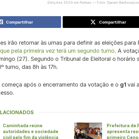
Eleições 2024 em Palmas — Foto: Djavan Barbosa/Jo
Compartilhar
Compartilhar
s irão retornar às urnas para definir as eleições para 
que pela primeira vez terá um segundo turno
. A votaç
ingo (27). Segundo o Tribunal de Eleitoral o horário 
 turno, das 8h às 17h.
 começa após o encerramento da votação e o
g1
vai
cesso.
ELACIONADOS
Caminhada reúne
Prefeitura de
autoridades e sociedade
apresenta res
civil pelo fim da violência
primeiro Cens