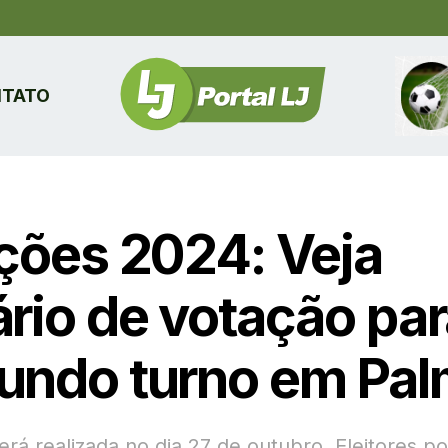
TATO
ições 2024: Veja
ário de votação par
undo turno em Pa
erá realizada no dia 27 de outubro. Eleitores 