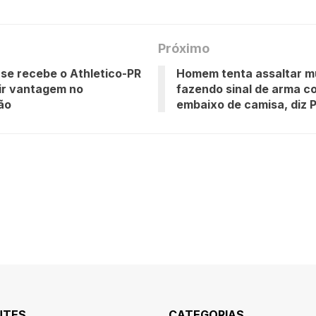
Próximo
se recebe o Athletico-PR
Homem tenta assaltar m
ir vantagem no
fazendo sinal de arma c
rão
embaixo de camisa, diz 
NTES
CATEGORIAS