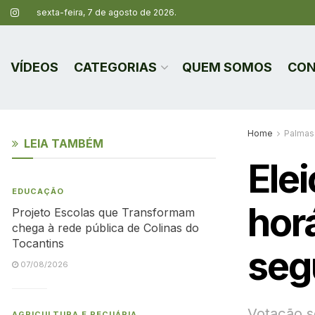
sexta-feira, 7 de agosto de 2026.
VÍDEOS
CATEGORIAS
QUEM SOMOS
CON
Home
Palmas
LEIA TAMBÉM
Ele
EDUCAÇÃO
hor
Projeto Escolas que Transformam
chega à rede pública de Colinas do
Tocantins
seg
07/08/2026
Votação s
AGRICULTURA E PECUÁRIA