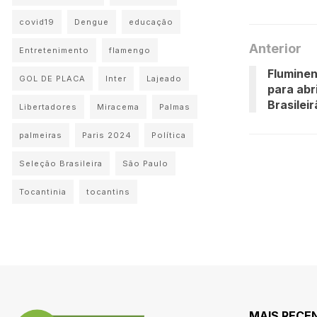
covid19
Dengue
educação
Anterior
Entretenimento
flamengo
Fluminen
GOL DE PLACA
Inter
Lajeado
para abr
Brasilei
Libertadores
Miracema
Palmas
palmeiras
Paris 2024
Política
Seleção Brasileira
São Paulo
Tocantinia
tocantins
MAIS RECE