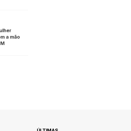
ulher
om a mão
PM
ÚLTIMAS