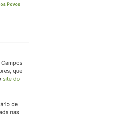
 dos Povos
ra Campos
ores, que
lo
site do
ário de
cada nas