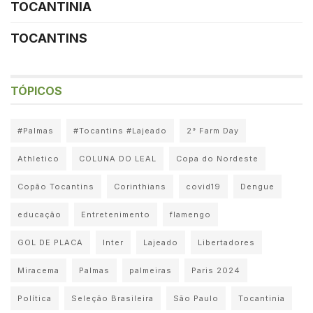
TOCANTINIA
TOCANTINS
TÓPICOS
#Palmas
#Tocantins #Lajeado
2° Farm Day
Athletico
COLUNA DO LEAL
Copa do Nordeste
Copão Tocantins
Corinthians
covid19
Dengue
educação
Entretenimento
flamengo
GOL DE PLACA
Inter
Lajeado
Libertadores
Miracema
Palmas
palmeiras
Paris 2024
Política
Seleção Brasileira
São Paulo
Tocantinia