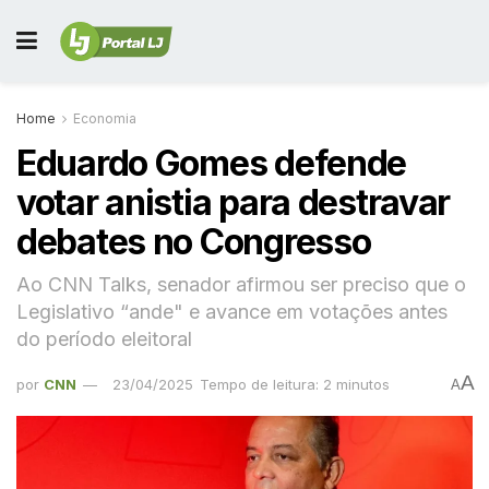
Home
Economia
Eduardo Gomes defende
votar anistia para destravar
debates no Congresso
Ao CNN Talks, senador afirmou ser preciso que o
Legislativo “ande" e avance em votações antes
do período eleitoral
A
por
CNN
23/04/2025
Tempo de leitura: 2 minutos
A