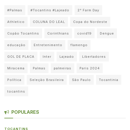
#Palmas
#Tocantins #Lajeado
2° Farm Day
Athletico
COLUNA DO LEAL
Copa do Nordeste
Copão Tocantins
Corinthians
covid19
Dengue
educação
Entretenimento
flamengo
GOL DE PLACA
Inter
Lajeado
Libertadores
Miracema
Palmas
palmeiras
Paris 2024
Política
Seleção Brasileira
São Paulo
Tocantinia
tocantins
POPULARES
TOCANTINS