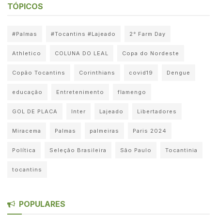
TÓPICOS
#Palmas
#Tocantins #Lajeado
2° Farm Day
Athletico
COLUNA DO LEAL
Copa do Nordeste
Copão Tocantins
Corinthians
covid19
Dengue
educação
Entretenimento
flamengo
GOL DE PLACA
Inter
Lajeado
Libertadores
Miracema
Palmas
palmeiras
Paris 2024
Política
Seleção Brasileira
São Paulo
Tocantinia
tocantins
POPULARES