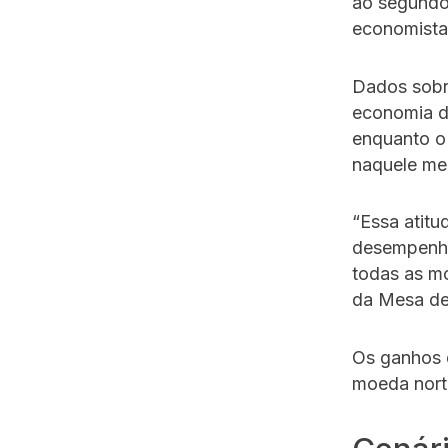
ao segundo
economista
Dados sobre
economia d
enquanto o 
naquele me
“Essa atitu
desempenho
todas as mo
da Mesa de
Os ganhos 
moeda norte