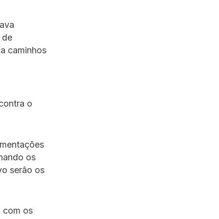
rava
 de
ca caminhos
m
 contra o
vimentações
onando os
vo serão os
a, com os