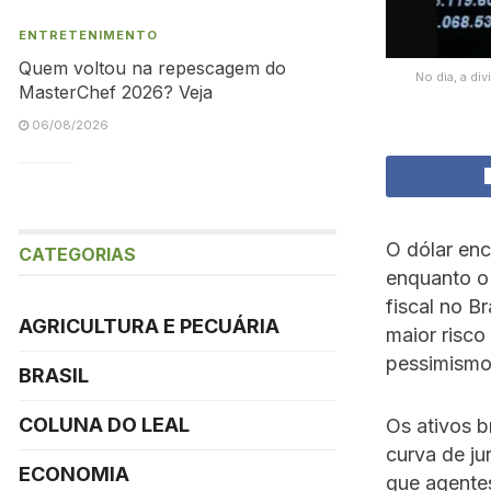
ENTRETENIMENTO
Quem voltou na repescagem do
No dia, a di
MasterChef 2026? Veja
06/08/2026
O dólar enc
CATEGORIAS
enquanto o
fiscal no B
AGRICULTURA E PECUÁRIA
maior risc
pessimismo
BRASIL
COLUNA DO LEAL
Os ativos b
curva de ju
ECONOMIA
que agentes