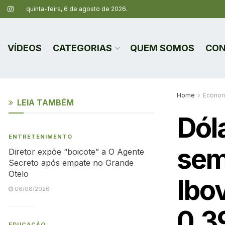
quinta-feira, 6 de agosto de 2026.
VÍDEOS
CATEGORIAS
QUEM SOMOS
CON
Home
Econom
LEIA TAMBÉM
Dól
ENTRETENIMENTO
sem
Diretor expõe “boicote” a O Agente
Secreto após empate no Grande
Otelo
Ibo
06/08/2026
0,
EDUCAÇÃO