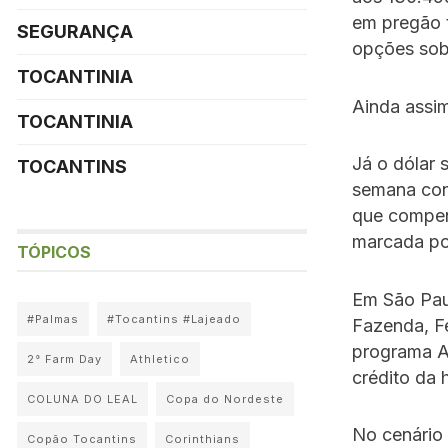
em pregão 
SEGURANÇA
opções sobr
TOCANTINIA
Ainda assi
TOCANTINIA
Já o dólar 
TOCANTINS
semana cons
que compen
marcada po
TÓPICOS
Em São Paul
#Palmas
#Tocantins #Lajeado
Fazenda, F
programa A
2° Farm Day
Athletico
crédito da h
COLUNA DO LEAL
Copa do Nordeste
No cenário 
Copão Tocantins
Corinthians