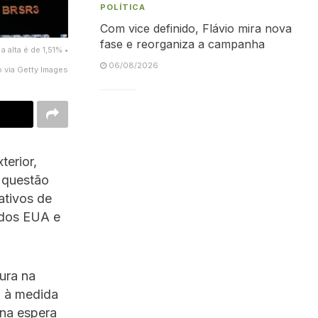
POLÍTICA
Com vice definido, Flávio mira nova
fase e reorganiza a campanha
 alta é de 1,51% •
06/08/2026
 via Getty Images
terior,
 questão
ativos de
 dos EUA e
ura na
a à medida
 na espera