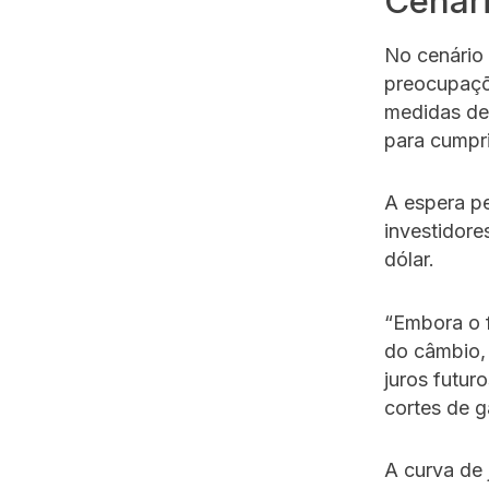
Cenár
No cenário
preocupaçõ
medidas de
para cumpri
A espera pe
investidore
dólar.
“Embora o f
do câmbio,
juros futur
cortes de g
A curva de 