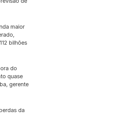
previsão de
unda maior
erado,
112 bilhões
hora do
to quase
ba, gerente
perdas da