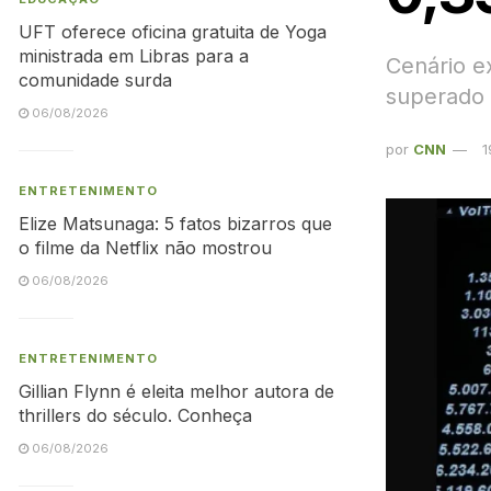
UFT oferece oficina gratuita de Yoga
ministrada em Libras para a
Cenário e
comunidade surda
superado 
06/08/2026
por
CNN
1
ENTRETENIMENTO
Elize Matsunaga: 5 fatos bizarros que
o filme da Netflix não mostrou
06/08/2026
ENTRETENIMENTO
Gillian Flynn é eleita melhor autora de
thrillers do século. Conheça
06/08/2026