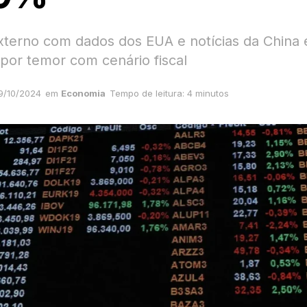
xterno com dados dos EUA e notícias da China 
por temor com cenário fiscal
9/10/2024
em
Economia
Tempo de leitura: 4 minutos