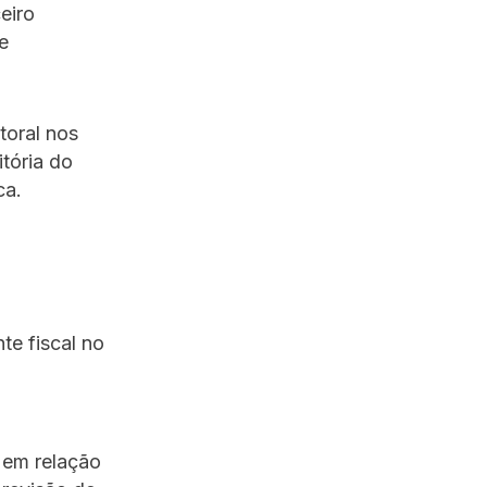
eiro
e
toral nos
tória do
ca.
te fiscal no
o
 em relação