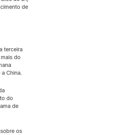
ncimento de
 terceira
l mais do
emana
 a China.
da
to do
rama de
 sobre os