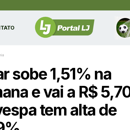
TATO
ia
ar sobe 1,51% na
ana e vai a R$ 5,70
vespa tem alta de
39%