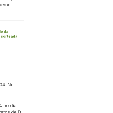
verno.
do da
4 sorteada
004. No
% no dia,
ratos de DI,