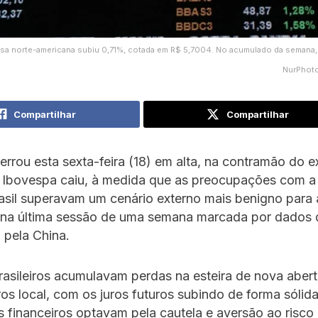
visa norte-americana subiu 0,71%, cotada em R$ 5,7004. No acumulado da semana, a
NurPhoto
Compartilhar
Compartilhar
errou esta sexta-feira (18) em alta, na contramão do ex
 Ibovespa caiu, à medida que as preocupações com a
rasil superavam um cenário externo mais benigno para 
o na última sessão de uma semana marcada por dados
 pela China.
rasileiros acumulavam perdas na esteira de nova abert
ros local, com os juros futuros subindo de forma sólid
 financeiros optavam pela cautela e aversão ao risco