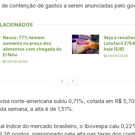
 de contenção de gastos a serem anunciadas pelo go
ELACIONADOS
Nexus: 77% temem
Veja o resulta
aumento no preço dos
Lotofácil 375
alimentos com chegada do
hoje (5/8)
El Niño
06/08/2026
06/08/2026
ivisa norte-americana subiu 0,71%, cotada em R$ 5,7
a semana, a alta é de 1,51%.
pal índice do mercado brasileiro, o Ibovespa caiu 0,22
,26 pontos, pressionado pela alta nas taxas dos cont