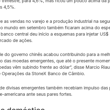
 trimestre, para 4,6%, mas ficou um pouco acima da 
s 4,5%.
 as vendas no varejo e a produção industrial na seg
o mundo em setembro também ficaram acima do esp
banco central deu início a esquemas para injetar US$ 
rcado de ações.
de do governo chinês acabou contribuindo para a mel
 das moedas emergentes, que até o presente momen
edas vêm subindo frente ao dólar”, disse Marcio Riau
 Operações da StoneX Banco de Câmbio.
de divisas emergentes também recebiam impulso das 
-americana ante seus pares fortes.