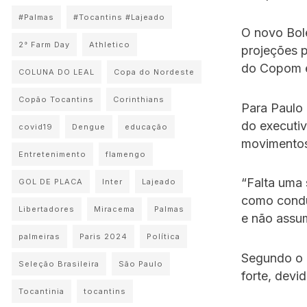
#Palmas
#Tocantins #Lajeado
O novo Bole
2° Farm Day
Athletico
projeções 
do Copom e
COLUNA DO LEAL
Copa do Nordeste
Copão Tocantins
Corinthians
Para Paulo 
do executiv
covid19
Dengue
educação
movimentos
Entretenimento
flamengo
“Falta uma 
GOL DE PLACA
Inter
Lajeado
como conduz
Libertadores
Miracema
Palmas
e não assum
palmeiras
Paris 2024
Política
Segundo o 
Seleção Brasileira
São Paulo
forte, devi
Tocantinia
tocantins