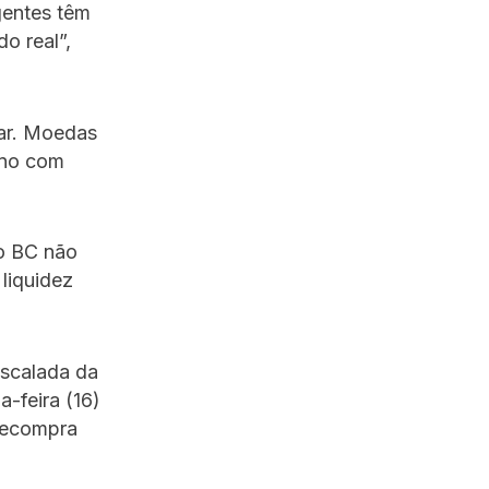
gentes têm
o real”,
ar. Moedas
ano com
lo BC não
liquidez
escalada da
-feira (16)
recompra