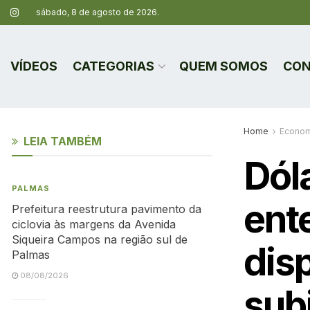
sábado, 8 de agosto de 2026.
VÍDEOS
CATEGORIAS
QUEM SOMOS
CON
Home
Econom
LEIA TAMBÉM
Dól
PALMAS
ent
Prefeitura reestrutura pavimento da
ciclovia às margens da Avenida
Siqueira Campos na região sul de
dis
Palmas
08/08/2026
sub