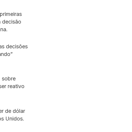
primeiras
 decisão
na.
as decisões
ando”
o sobre
ser reativo
r de dólar
os Unidos.