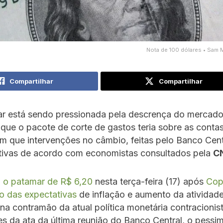
Nota de 100 dólares • Sam 
Compartilhar
Compartilhar
lar está sendo pressionada pela descrença do mercado
 que o pacote de corte de gastos teria sobre as contas
 que intervenções no câmbio, feitas pelo Banco Cent
etivas de acordo com economistas consultados pela
C
 o patamar de R$ 6,20
nesta terça-feira (17) após
Cop
o das expectativas
de inflação e aumento da atividad
a contramão da atual política monetária contracionis
s da ata da última reunião do Banco Central, o pessi