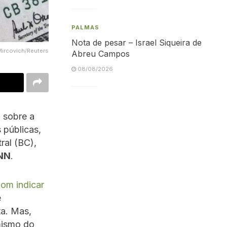
PALMAS
Nota de pesar – Israel Siqueira de
Mircovich/Reuters
Abreu Campos
08/08/2026
 sobre a
 públicas,
ral (BC),
NN
.
om indicar
e
ta. Mas,
mismo do