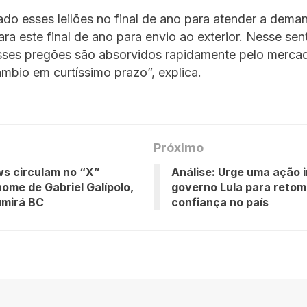
ado esses leilões no final de ano para atender a deman
ra este final de ano para envio ao exterior. Nesse sent
esses pregões são absorvidos rapidamente pelo merca
mbio em curtíssimo prazo”, explica.
Próximo
s circulam no “X”
Análise: Urge uma ação 
ome de Gabriel Galípolo,
governo Lula para retom
umirá BC
confiança no país