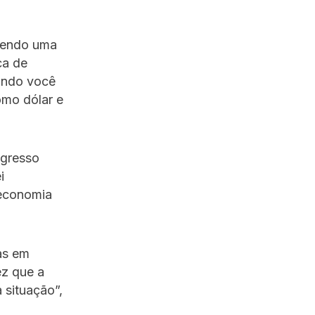
vendo uma
ca de
ando você
omo dólar e
ngresso
i
 economia
tas em
ez que a
 situação”,