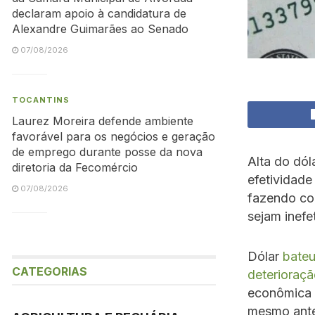
declaram apoio à candidatura de
Alexandre Guimarães ao Senado
07/08/2026
TOCANTINS
Laurez Moreira defende ambiente
favorável para os negócios e geração
de emprego durante posse da nova
Alta do dó
diretoria da Fecomércio
efetividade
07/08/2026
fazendo com
sejam inef
Dólar
bateu
CATEGORIAS
deterioraçã
econômica n
mesmo ante