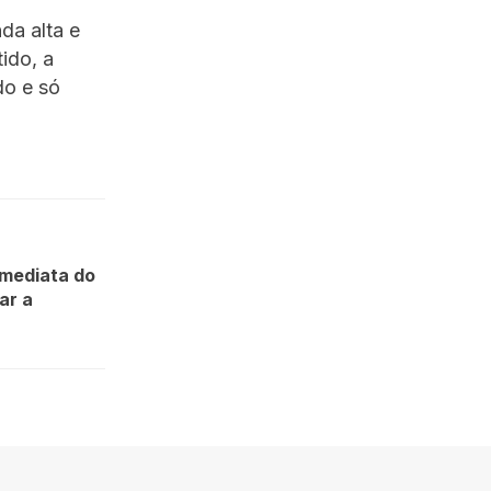
da alta e
ido, a
do e só
imediata do
ar a