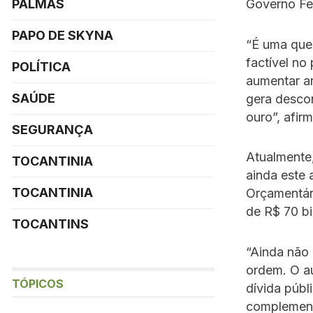
PALMAS
Governo Fe
PAPO DE SKYNA
“É uma que
factível no
POLÍTICA
aumentar a
SAÚDE
gera descon
ouro”, afir
SEGURANÇA
Atualmente,
TOCANTINIA
ainda este 
TOCANTINIA
Orçamentár
de R$ 70 bi
TOCANTINS
“Ainda não 
ordem. O au
TÓPICOS
dívida públ
complemen