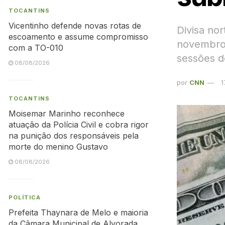
TOCANTINS
Vicentinho defende novas rotas de
Divisa no
escoamento e assume compromisso
novembro 
com a TO-010
sessões d
08/08/2026
por
CNN
1
TOCANTINS
Moisemar Marinho reconhece
atuação da Polícia Civil e cobra rigor
na punição dos responsáveis pela
morte do menino Gustavo
08/08/2026
POLÍTICA
Prefeita Thaynara de Melo e maioria
da Câmara Municipal de Alvorada