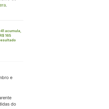
era
.
41 acumula,
 R$ 165
resultado
mbro e
arente
didas do