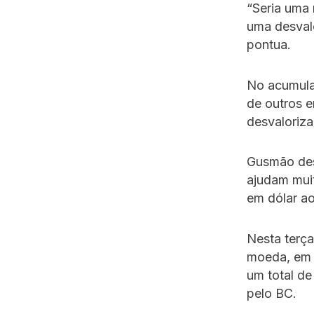
“Seria uma 
uma desvalo
pontua.
No acumula
de outros 
desvaloriz
Gusmão dest
ajudam muit
em dólar ao
Nesta terça
moeda, em u
um total d
pelo BC.