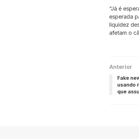
“Já é esper
esperada pa
liquidez d
afetam o câ
Anterior
Fake new
usando n
que ass