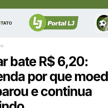
TATO
ia
ar bate R$ 6,20:
enda por que moe
parou e continua
indo