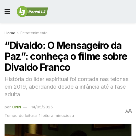
Home
Entretenimento
“Divaldo: O Mensageiro da
Paz”: conheça o filme sobre
Divaldo Franco
História do líder espiritual foi contada nas telonas
em 2019, abordando desde a infância até a fase
adulta
por
CNN
14/05/2025
A
A
Tempo de leitura: 1 leitura minuciosa