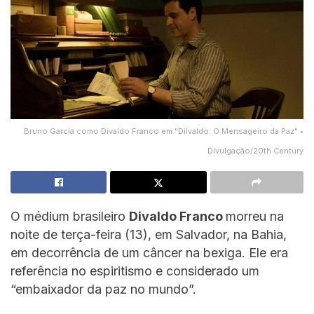
Bruno Garcia como Divaldo Franco em "Dilvaldo: O Mensageiro da Paz" •
Divulgação/20th Century
O médium brasileiro
Divaldo Franco
morreu na
noite de terça-feira (13), em Salvador, na Bahia,
em decorrência de um câncer na bexiga. Ele era
referência no espiritismo e considerado um
“embaixador da paz no mundo”.