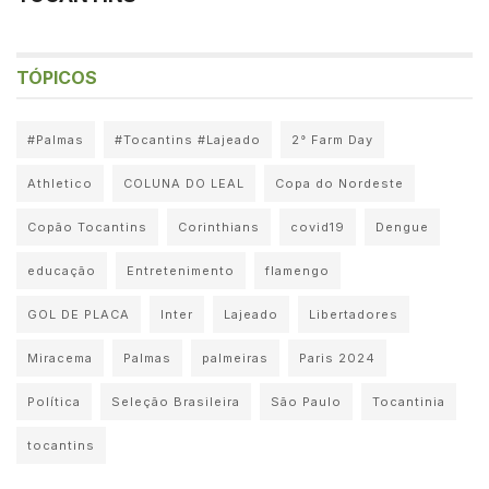
TÓPICOS
#Palmas
#Tocantins #Lajeado
2° Farm Day
Athletico
COLUNA DO LEAL
Copa do Nordeste
Copão Tocantins
Corinthians
covid19
Dengue
educação
Entretenimento
flamengo
GOL DE PLACA
Inter
Lajeado
Libertadores
Miracema
Palmas
palmeiras
Paris 2024
Política
Seleção Brasileira
São Paulo
Tocantinia
tocantins