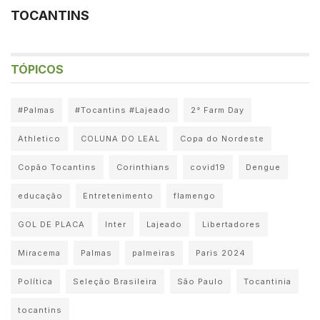
TOCANTINS
TÓPICOS
#Palmas
#Tocantins #Lajeado
2° Farm Day
Athletico
COLUNA DO LEAL
Copa do Nordeste
Copão Tocantins
Corinthians
covid19
Dengue
educação
Entretenimento
flamengo
GOL DE PLACA
Inter
Lajeado
Libertadores
Miracema
Palmas
palmeiras
Paris 2024
Política
Seleção Brasileira
São Paulo
Tocantinia
tocantins