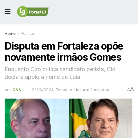
Home
Política
Disputa em Fortaleza opõe
novamente irmãos Gomes
Enquanto Ciro critica candidato petista, Cid
declara apoio a nome de Lula
A
por
CNN
22/10/2024
Tempo de leitura: 2 minutos
A