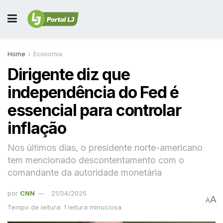
Home
Economia
Dirigente diz que
independência do Fed é
essencial para controlar
inflação
Nos últimos dias, o presidente norte-americano
tem mencionado descontentamento com o
comandante da autoridade monetária
por
CNN
21/04/2025
A
A
Tempo de leitura: 1 leitura minuciosa