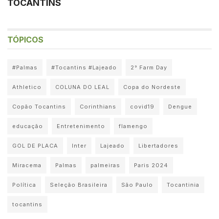
TOCANTINS
TÓPICOS
#Palmas
#Tocantins #Lajeado
2° Farm Day
Athletico
COLUNA DO LEAL
Copa do Nordeste
Copão Tocantins
Corinthians
covid19
Dengue
educação
Entretenimento
flamengo
GOL DE PLACA
Inter
Lajeado
Libertadores
Miracema
Palmas
palmeiras
Paris 2024
Política
Seleção Brasileira
São Paulo
Tocantinia
tocantins