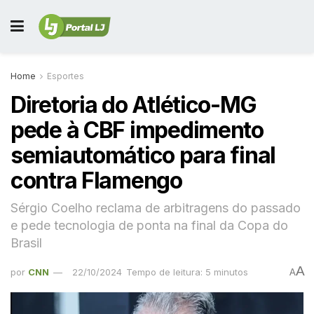
Home
Esportes
Diretoria do Atlético-MG
pede à CBF impedimento
semiautomático para final
contra Flamengo
Sérgio Coelho reclama de arbitragens do passado
e pede tecnologia de ponta na final da Copa do
Brasil
A
por
CNN
22/10/2024
Tempo de leitura: 5 minutos
A