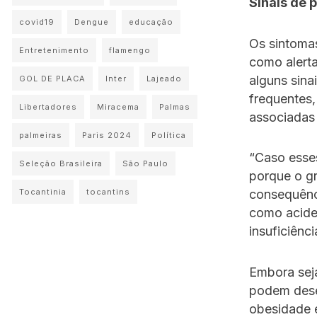
Sinais de 
covid19
Dengue
educação
Os sintoma
Entretenimento
flamengo
como alerta
alguns sina
GOL DE PLACA
Inter
Lajeado
frequentes,
Libertadores
Miracema
Palmas
associadas 
palmeiras
Paris 2024
Política
“Caso esse
Seleção Brasileira
São Paulo
porque o gr
Tocantinia
tocantins
consequênci
como aciden
insuficiênc
Embora sej
podem desen
obesidade 