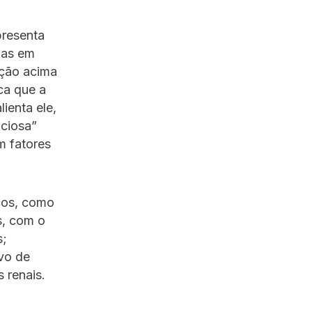
presenta
das em
ição acima
ica que a
ienta ele,
nciosa”
m fatores
icos, como
s, com o
s;
vo de
 renais.