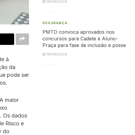
08/08/2026
SEGURANÇA
PMTO convoca aprovados nos
concursos para Cadete e Aluno-
Praça para fase de inclusão e posse
08/08/2026
te à
ação da
que pode ser
os.
 A maior
exo
o. Os dados
de Risco e
) do