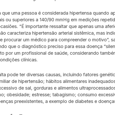
ca que uma pessoa é considerada hipertensa quando a
uais ou superiores a 140/90 mmHg em medições repeti
ocasiões. “É importante ressaltar que apenas uma afer
ão caracteriza hipertensão arterial sistêmica, mas ind
 procurar um médico para compreender o motivo”, sal
do que o diagnóstico preciso para essa doença “sile
ito por um profissional de saúde, considerando també
condições clínicas.
lta pode ter diversas causas, incluindo fatores genét
amiliar de hipertensão; hábitos alimentares inadequado
essivo de sal, gorduras e alimentos ultraprocessado
mo; obesidade; estresse; tabagismo; consumo excessi
oenças preexistentes, a exemplo de diabetes e doenças