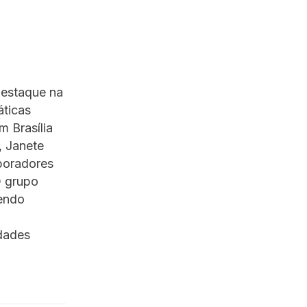
destaque na
áticas
 Brasília
, Janete
boradores
O grupo
cendo
dades