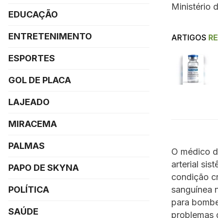
Ministério 
EDUCAÇÃO
ENTRETENIMENTO
ARTIGOS
R
ESPORTES
GOL DE PLACA
LAJEADO
MIRACEMA
PALMAS
O médico da
arterial si
PAPO DE SKYNA
condição cr
sanguínea n
POLÍTICA
para bombea
SAÚDE
problemas 