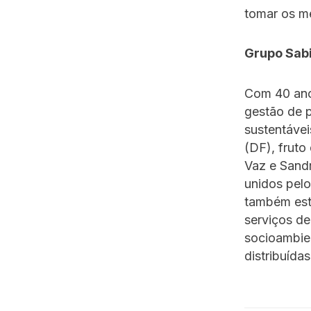
tomar os m
Grupo Sab
Com 40 ano
gestão de p
sustentávei
(DF), frut
Vaz e Sand
unidos pelo
também está
serviços de
socioambie
distribuída