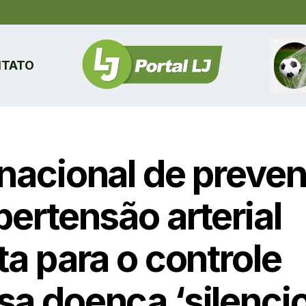
TATO
 nacional de preve
pertensão arterial
ta para o controle
sa doença ‘silenci