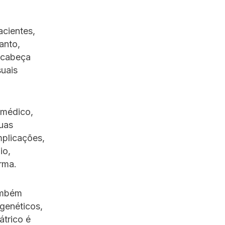
cientes,
anto,
e cabeça
suais
 médico,
suas
mplicações,
io,
orma.
ambém
genéticos,
trico é