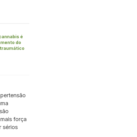
cannabis é
tamento do
-traumático
ipertensão
 uma
ssão
 mais força
 sérios