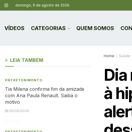
domingo, 9 de agosto de 2026.
VÍDEOS
CATEGORIAS
QUEM SOMOS
CON
Home
Saúde
LEIA TAMBÉM
Dia
ENTRETENIMENTO
à hi
Tia Milena confirma fim da amizade
com Ana Paula Renault. Saiba o
motivo
aler
08/08/2026
des
ENTRETENIMENTO