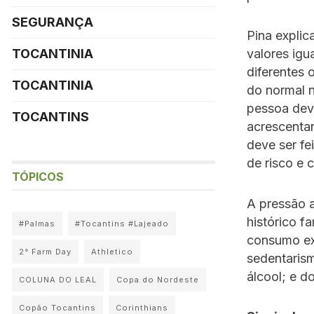
SEGURANÇA
Pina expli
TOCANTINIA
valores ig
diferentes 
TOCANTINIA
do normal n
pessoa deve
TOCANTINS
acrescentan
deve ser fe
de risco e 
TÓPICOS
A pressão a
histórico f
#Palmas
#Tocantins #Lajeado
consumo exc
2° Farm Day
Athletico
sedentaris
álcool; e d
COLUNA DO LEAL
Copa do Nordeste
Copão Tocantins
Corinthians