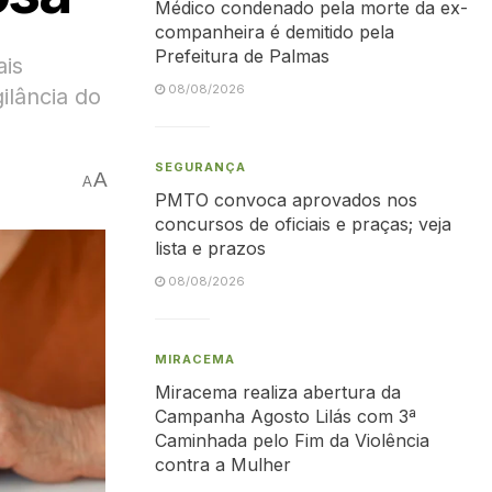
Médico condenado pela morte da ex-
companheira é demitido pela
Prefeitura de Palmas
ais
08/08/2026
ilância do
SEGURANÇA
A
A
PMTO convoca aprovados nos
concursos de oficiais e praças; veja
lista e prazos
08/08/2026
MIRACEMA
Miracema realiza abertura da
Campanha Agosto Lilás com 3ª
Caminhada pelo Fim da Violência
contra a Mulher