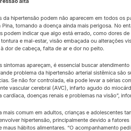
pressão alta
s da hipertensão podem não aparecem em todos os pa
 Pina, tornando a doença ainda mais perigosa. No ent
is podem indicar que algo está errado, como dores d
 tontura e mal-estar, visão embaçada ou alterações vi
à dor de cabeça, falta de ar e dor no peito.
s sintomas apareçam, é essencial buscar atendimento
ande problema da hipertensão arterial sistêmica são 
as. Se não for controlada, ela pode levar a sérias co
te vascular cerebral (AVC), infarto agudo do miocárd
ia cardíaca, doenças renais e problemas na visão”, inf
a mais comum em adultos, crianças e adolescentes t
volver hipertensão, principalmente devido a fatores 
e maus hábitos alimentares. “O acompanhamento pediá