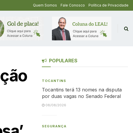
Quem Somos
Fale Conosco
Política de Privacidade
POPULARES
nção
TOCANTINS
Tocantins terá 13 nomes na disputa
por duas vagas no Senado Federal
08/08/2026
osa’
SEGURANÇA