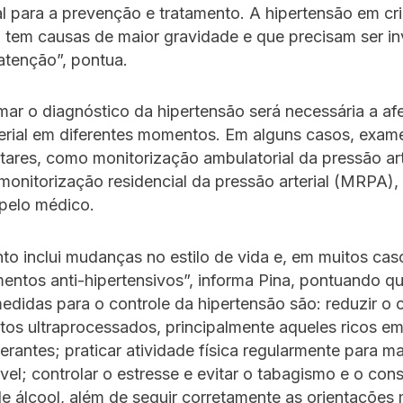
 para a prevenção e tratamento. A hipertensão em cr
 tem causas de maior gravidade e que precisam ser i
atenção”, pontua.
mar o diagnóstico da hipertensão será necessária a af
erial em diferentes momentos. Em alguns casos, exam
res, como monitorização ambulatorial da pressão art
onitorização residencial da pressão arterial (MRPA)
 pelo médico.
to inclui mudanças no estilo de vida e, em muitos cas
ntos anti-hipertensivos”, informa Pina, pontuando q
medidas para o controle da hipertensão são: reduzir 
ntos ultraprocessados, principalmente aqueles ricos em
erantes; praticar atividade física regularmente para m
el; controlar o estresse e evitar o tabagismo e o co
e álcool, além de seguir corretamente as orientações