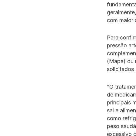
fundamental
geralmente,
com maior 
Para confir
pressão art
complementa
(Mapa) ou m
solicitados
“O tratamen
de medicame
principais 
sal e alime
como refrig
peso saudáv
excessivo d