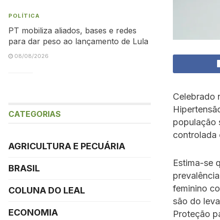
POLÍTICA
PT mobiliza aliados, bases e redes
para dar peso ao lançamento de Lula
08/08/2026
Celebrado 
Hipertensão
CATEGORIAS
população s
controlada
AGRICULTURA E PECUÁRIA
Estima-se q
BRASIL
prevalênci
feminino c
COLUNA DO LEAL
são do leva
ECONOMIA
Proteção pa