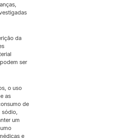
ianças,
nvestigadas
erição da
es
erial
, podem ser
os, o uso
ue as
o consumo de
 sódio,
anter um
nsumo
 médicas e