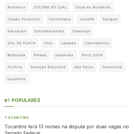
Athletico
COLUNA DO LEAL
Copa do Nordeste
Copão Tocantins
Corinthians
covid19
Dengue
educação
Entretenimento
flamengo
GOL DE PLACA
Inter
Lajeado
Libertadores
Miracema
Palmas
palmeiras
Paris 2024
Política
Seleção Brasileira
São Paulo
Tocantinia
tocantins
POPULARES
TOCANTINS
Tocantins terá 13 nomes na disputa por duas vagas no
Senado Federal