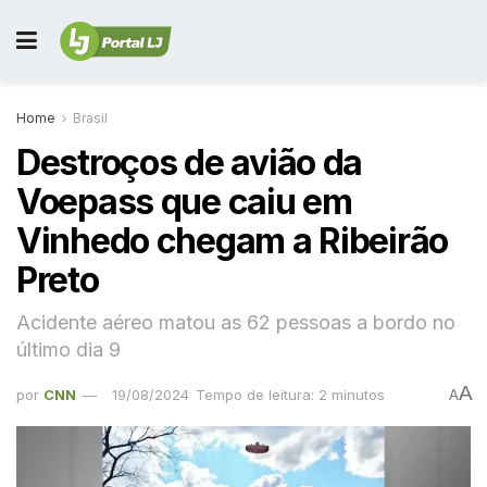
Home
Brasil
Destroços de avião da
Voepass que caiu em
Vinhedo chegam a Ribeirão
Preto
Acidente aéreo matou as 62 pessoas a bordo no
último dia 9
A
por
CNN
19/08/2024
Tempo de leitura: 2 minutos
A