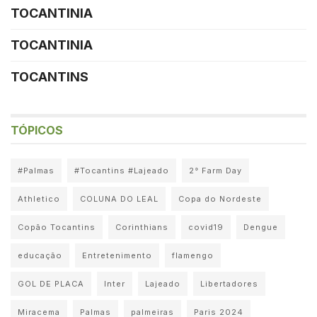
TOCANTINIA
TOCANTINIA
TOCANTINS
TÓPICOS
#Palmas
#Tocantins #Lajeado
2° Farm Day
Athletico
COLUNA DO LEAL
Copa do Nordeste
Copão Tocantins
Corinthians
covid19
Dengue
educação
Entretenimento
flamengo
GOL DE PLACA
Inter
Lajeado
Libertadores
Miracema
Palmas
palmeiras
Paris 2024