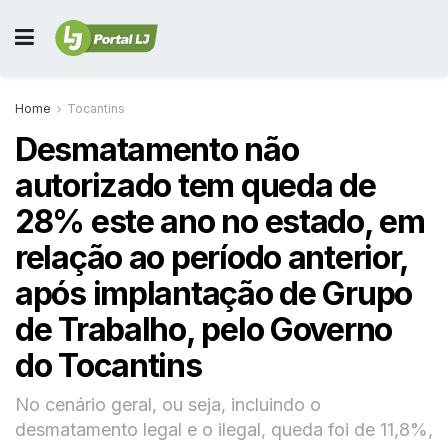
Home
Tocantins
Desmatamento não
autorizado tem queda de
28% este ano no estado, em
relação ao período anterior,
após implantação de Grupo
de Trabalho, pelo Governo
do Tocantins
No cenário geral, ou seja, incluindo o
desmatamento legal e o ilegal, queda foi de 11,8%,