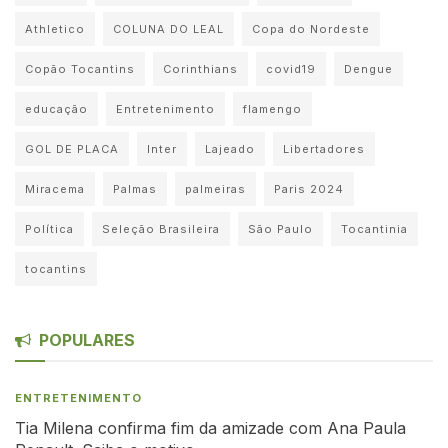
Athletico
COLUNA DO LEAL
Copa do Nordeste
Copão Tocantins
Corinthians
covid19
Dengue
educação
Entretenimento
flamengo
GOL DE PLACA
Inter
Lajeado
Libertadores
Miracema
Palmas
palmeiras
Paris 2024
Política
Seleção Brasileira
São Paulo
Tocantinia
tocantins
POPULARES
ENTRETENIMENTO
Tia Milena confirma fim da amizade com Ana Paula