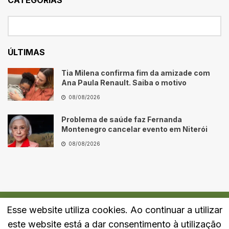
ÚLTIMAS
Tia Milena confirma fim da amizade com
Ana Paula Renault. Saiba o motivo
08/08/2026
Problema de saúde faz Fernanda
Montenegro cancelar evento em Niterói
08/08/2026
Esse website utiliza cookies. Ao continuar a utilizar
Quem Somos
Fale Conosco
Política de Privacidade
este website está a dar consentimento à utilização