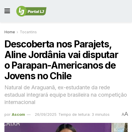
Home
Tocantins
Descoberta nos Parajets,
Aline Jordânia vai disputar
o Parapan-Americanos de
Jovens no Chile
Natural de Araguanã, ex-estudante da rede
estadual integrará equipe brasileira na competição
internacional
A
por
Ascom
26/09/2025
Tempo de leitura: 3 minutos
A