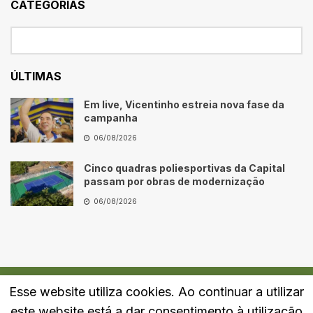
CATEGORIAS
ÚLTIMAS
Em live, Vicentinho estreia nova fase da
campanha
06/08/2026
Cinco quadras poliesportivas da Capital
passam por obras de modernização
06/08/2026
Esse website utiliza cookies. Ao continuar a utilizar
Quem Somos
Fale Conosco
Política de Privacidade
este website está a dar consentimento à utilização