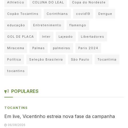
Athletico
COLUNA DO LEAL
Copa do Nordeste
Copão Tocantins
Corinthians
covid19
Dengue
educação
Entretenimento
flamengo
GOL DE PLACA
Inter
Lajeado
Libertadores
Miracema
Palmas
palmeiras
Paris 2024
Política
Seleção Brasileira
São Paulo
Tocantinia
tocantins
POPULARES
TOCANTINS
Em live, Vicentinho estreia nova fase da campanha
06/08/2026