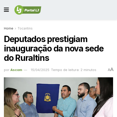
Home
Tocantins
Deputados prestigiam
inauguração da nova sede
do Ruraltins
A
por
Ascom
15/04/2025
Tempo de leitura: 2 minutos
A