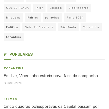
GOL DE PLACA
Inter
Lajeado
Libertadores
Miracema
Palmas
palmeiras
Paris 2024
Política
Seleção Brasileira
São Paulo
Tocantinia
tocantins
POPULARES
TOCANTINS
Em live, Vicentinho estreia nova fase da campanha
06/08/2026
PALMAS
Cinco quadras poliesportivas da Capital passam por