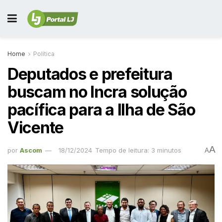
Home
Política
Deputados e prefeitura
buscam no Incra solução
pacífica para a Ilha de São
Vicente
A
por
Ascom
18/12/2024
Tempo de leitura: 3 minutos
A