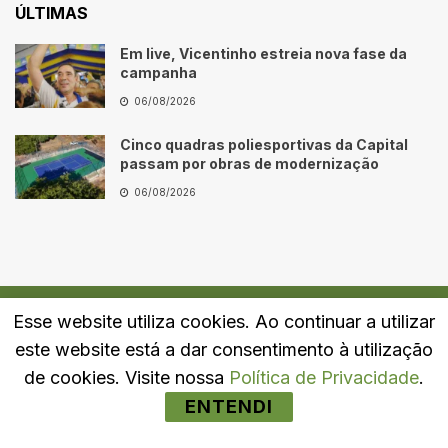
ÚLTIMAS
Em live, Vicentinho estreia nova fase da
campanha
06/08/2026
Cinco quadras poliesportivas da Capital
passam por obras de modernização
06/08/2026
Esse website utiliza cookies. Ao continuar a utilizar
Quem Somos
Fale Conosco
Política de Privacidade
este website está a dar consentimento à utilização
© 2024
Portal LJ
- Todos os direitos reservados.
de cookies. Visite nossa
Política de Privacidade
.
ENTENDI