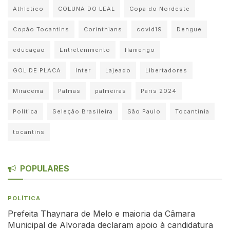
Athletico
COLUNA DO LEAL
Copa do Nordeste
Copão Tocantins
Corinthians
covid19
Dengue
educação
Entretenimento
flamengo
GOL DE PLACA
Inter
Lajeado
Libertadores
Miracema
Palmas
palmeiras
Paris 2024
Política
Seleção Brasileira
São Paulo
Tocantinia
tocantins
POPULARES
POLÍTICA
Prefeita Thaynara de Melo e maioria da Câmara
Municipal de Alvorada declaram apoio à candidatura