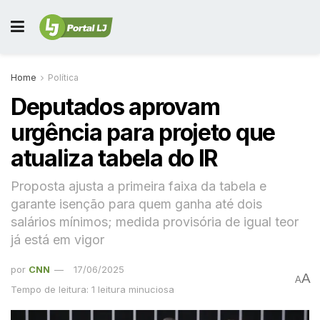
Home
Política
Deputados aprovam
urgência para projeto que
atualiza tabela do IR
Proposta ajusta a primeira faixa da tabela e
garante isenção para quem ganha até dois
salários mínimos; medida provisória de igual teor
já está em vigor
por
CNN
17/06/2025
A
A
Tempo de leitura: 1 leitura minuciosa