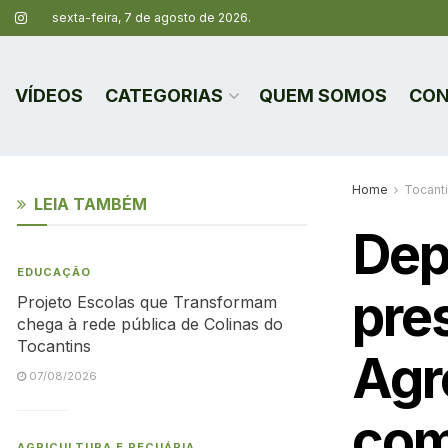
sexta-feira, 7 de agosto de 2026.
VÍDEOS
CATEGORIAS
QUEM SOMOS
CON
Home
Tocant
LEIA TAMBÉM
Dep
EDUCAÇÃO
pres
Projeto Escolas que Transformam
chega à rede pública de Colinas do
Tocantins
Agr
07/08/2026
com
AGRICULTURA E PECUÁRIA