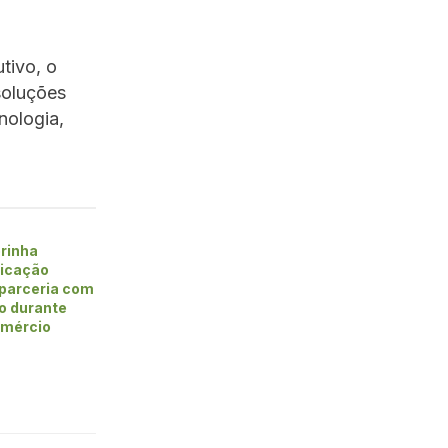
tivo, o
soluções
nologia,
rinha
ficação
 parceria com
vo durante
omércio