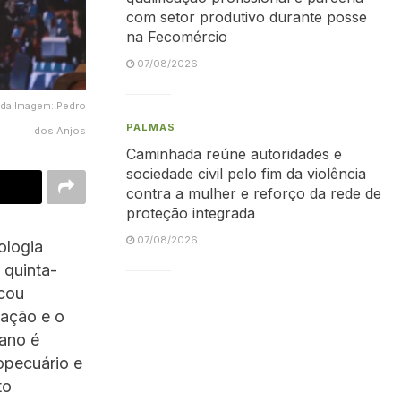
com setor produtivo durante posse
na Fecomércio
07/08/2026
 da Imagem: Pedro
PALMAS
dos Anjos
Caminhada reúne autoridades e
sociedade civil pelo fim da violência
contra a mulher e reforço da rede de
proteção integrada
07/08/2026
ologia
 quinta-
rcou
vação e o
 ano é
opecuário e
to