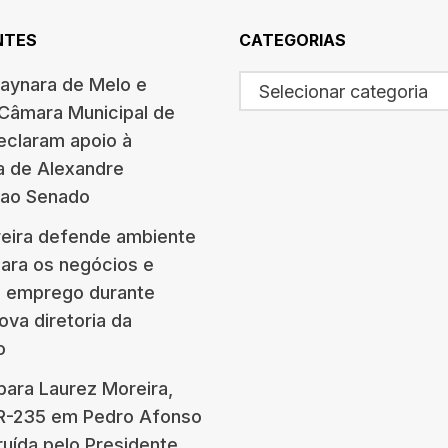
NTES
CATEGORIAS
haynara de Melo e
Selecionar categoria
 Câmara Municipal de
eclaram apoio à
a de Alexandre
 ao Senado
eira defende ambiente
para os negócios e
e emprego durante
ova diretoria da
o
para Laurez Moreira,
BR-235 em Pedro Afonso
ruída pelo Presidente