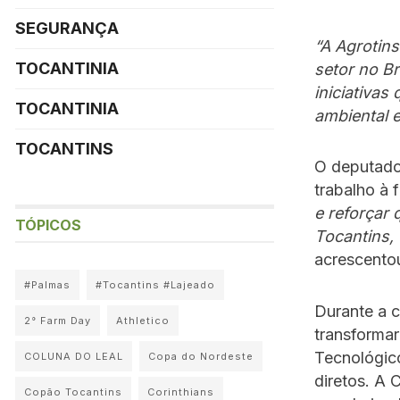
SEGURANÇA
“A Agrotin
TOCANTINIA
setor no B
iniciativa
TOCANTINIA
ambiental e
TOCANTINS
O deputado
trabalho à 
e reforçar
TÓPICOS
Tocantins,
acrescento
#Palmas
#Tocantins #Lajeado
Durante a c
2° Farm Day
Athletico
transforma
Tecnológic
COLUNA DO LEAL
Copa do Nordeste
diretos. A 
Copão Tocantins
Corinthians