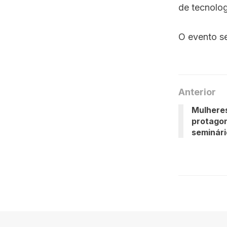
de tecnolo
O evento s
Anterior
Mulhere
protago
seminári