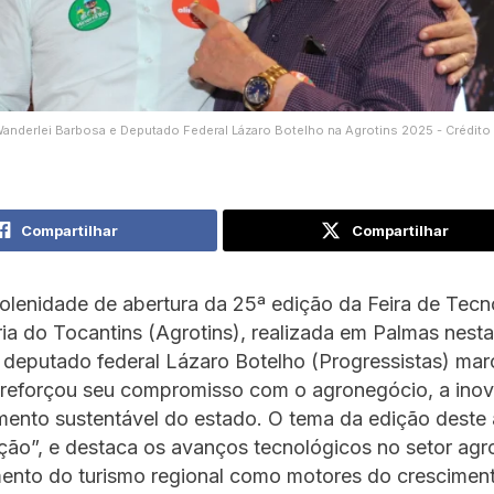
anderlei Barbosa e Deputado Federal Lázaro Botelho na Agrotins 2025 - Crédito
Compartilhar
Compartilhar
olenidade de abertura da 25ª edição da Feira de Tecn
a do Tocantins (Agrotins), realizada em Palmas nesta
 o deputado federal Lázaro Botelho (Progressistas) ma
 reforçou seu compromisso com o agronegócio, a ino
mento sustentável do estado. O tema da edição deste
ão”, e destaca os avanços tecnológicos no setor agr
mento do turismo regional como motores do crescimen