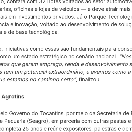
do, contará com 321 lotes voltados ao setor automot
rias, oficinas e lojas de veículos — e deve atrair mai
eais em investimentos privados. Já o Parque Tecnológ
ncia e inovação, voltado ao desenvolvimento de solu
s e de base tecnológica.
, iniciativas como essas são fundamentais para conso
como um estado estratégico no cenário nacional.
“Nos
jetos que gerem emprego, renda e desenvolvimento s
s tem um potencial extraordinário, e eventos como a
e estamos no caminho certo”
, finalizou.
 Agrotins
elo Governo do Tocantins, por meio da Secretaria de
 e Pecuária (Seagro), em parceria com outras pastas e
completa 25 anos e reúne expositores, palestras e d