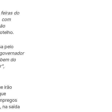
feiras do
, com
ção
otelho.
a pelo
governador
o bem do
r”
,
e irão
que
empregos
, na saída