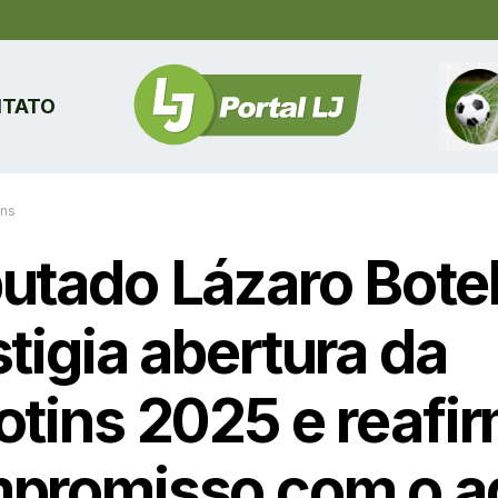
TATO
ins
utado Lázaro Bote
tigia abertura da
otins 2025 e reafi
promisso com o a