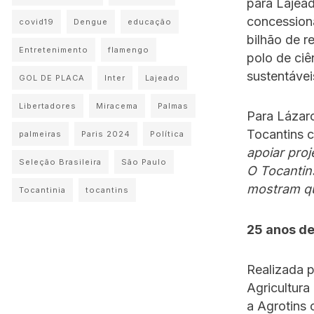
para Lajea
concessioná
covid19
Dengue
educação
bilhão de r
Entretenimento
flamengo
polo de ciê
sustentávei
GOL DE PLACA
Inter
Lajeado
Libertadores
Miracema
Palmas
Para Lázaro
Tocantins 
palmeiras
Paris 2024
Política
apoiar pro
Seleção Brasileira
São Paulo
O Tocantin
mostram qu
Tocantinia
tocantins
25 anos de
Realizada p
Agricultura
a Agrotins 