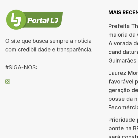
MAIS RECE
Prefeita T
maioria da
O site que busca sempre a notícia
Alvorada d
com credibilidade e transparência.
candidatur
Guimarães
#SIGA-NOS:
Laurez Mor
favorável 
geração d
posse da n
Fecomérci
Prioridade 
ponte na 
será const