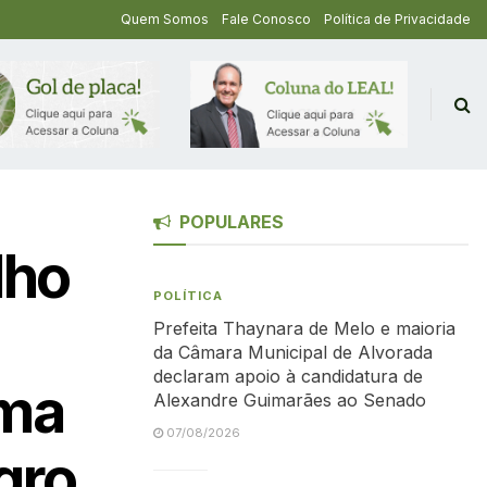
Quem Somos
Fale Conosco
Política de Privacidade
POPULARES
lho
POLÍTICA
Prefeita Thaynara de Melo e maioria
da Câmara Municipal de Alvorada
declaram apoio à candidatura de
rma
Alexandre Guimarães ao Senado
07/08/2026
gro