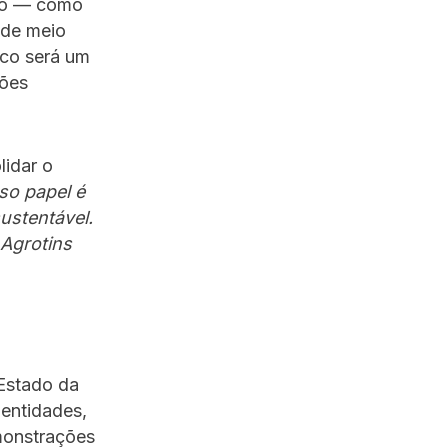
ivo — como
s de meio
ico será um
ções
lidar o
so papel é
ustentável.
 Agrotins
 Estado da
 entidades,
emonstrações